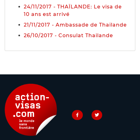
24/11/2017 - THAÏLANDE: Le visa de
10 ans est arrivé
21/11/2017 - Ambassade de Thaïlande
26/10/2017 - Consulat Thailande