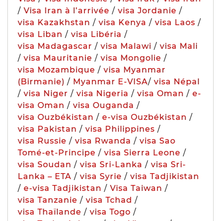
/
Visa Iran à l’arrivée
/
visa Jordanie
/
visa Kazakhstan
/
visa Kenya
/
visa Laos
/
visa Liban
/
visa Libéria
/
visa Madagascar
/
visa Malawi
/
visa Mali
/
visa Mauritanie
/
visa Mongolie
/
visa Mozambique
/
visa Myanmar
(Birmanie)
/
Myanmar E-VISA
/
visa Népal
/
visa Niger
/
visa Nigeria
/
visa Oman
/
e-
visa Oman
/
visa Ouganda
/
visa Ouzbékistan
/
e-visa Ouzbékistan
/
visa Pakistan
/
visa Philippines
/
visa Russie
/
visa Rwanda
/
visa Sao
Tomé-et-Principe
/
visa Sierra Leone
/
visa Soudan
/
visa Sri-Lanka
/
visa Sri-
Lanka – ETA
/
visa Syrie
/
visa Tadjikistan
/
e-visa Tadjikistan
/
Visa Taiwan
/
visa Tanzanie
/
visa Tchad
/
visa Thaïlande
/
visa Togo
/