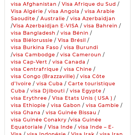
visa Afghanistan
/
Visa Afrique du Sud
/
Visa Algérie
/
visa Angola
/
visa Arabie
Saoudite
/
Australie
/
visa Azerbaïdjan
/
Visa Azerbaïdjan E-VISA
/
visa Bahreïn
/
visa Bangladesh
/
visa Bénin
/
visa Biélorussie
/
Visa Brésil
/
visa Burkina Faso
/
visa Burundi
/
visa Cambodge
/
visa Cameroun
/
visa Cap-Vert
/
visa Canada
/
visa Centrafrique
/
visa Chine
/
visa Congo (Brazzaville)
/
visa Côte
d’Ivoire
/
visa Cuba
/
Carte touristique
Cuba
/
visa Djibouti
/
visa Egypte
/
visa Erythree
/
Visa Etats Unis ( USA )
/
visa Ethiopie
/
visa Gabon
/
visa Gambie
/
visa Ghana
/
visa Guinée Bissau
/
visa Guinée Conakry
/
visa Guinée
Equatoriale
/
Visa Inde
/
visa Inde – E-
Visa
/
visa Indonésie
/
Visa Irak
/
visa Iran