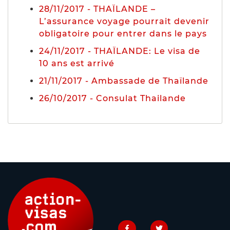
28/11/2017 - THAÏLANDE –
L’assurance voyage pourrait devenir
obligatoire pour entrer dans le pays
24/11/2017 - THAÏLANDE: Le visa de
10 ans est arrivé
21/11/2017 - Ambassade de Thaïlande
26/10/2017 - Consulat Thailande