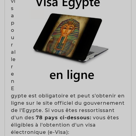
vi
s
a
p
o
u
r
al
le
r
e
n
E
gypte est obligatoire et peut s'obtenir en
ligne sur le site officiel du gouvernement
de l'Egypte. Si vous êtes ressortissant
d'un des
78 pays ci-dessous:
vous êtes
éligibles à l'obtention d'un visa
électronique (e-Visa):