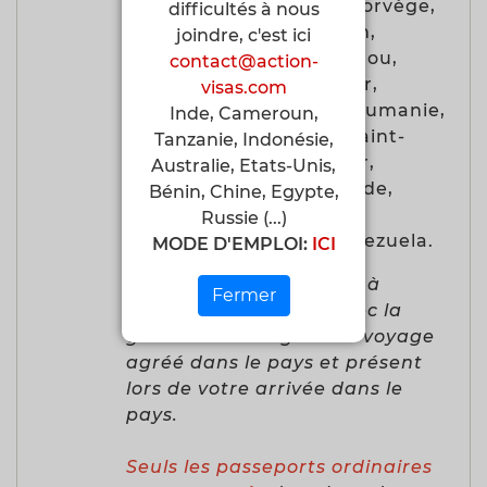
Monaco, Monténégro, Norvège,
difficultés à nous
Nouvelle-Zélande, Oman,
joindre, c'est ici
Paraguay, Pays-Bas, Pérou,
contact@action-
Pologne, Portugal, Qatar,
visas.com
République tchèque, Roumanie,
Inde, Cameroun,
Royaume-Uni, Russie, Saint-
Tanzanie, Indonésie,
Marin, Serbie, Singapour,
Australie, Etats-Unis,
Slovaquie, Slovénie, Suède,
Bénin, Chine, Egypte,
Suisse, Taïwan, Ukraine,
Russie (...)
Uruguay, Vatican et Venezuela.
MODE D'EMPLOI:
ICI
*
Vous ne serez autorisé à
Fermer
entrer en Égypte qu'avec la
garantie d'un agent de voyage
agréé dans le pays et présent
lors de votre arrivée dans le
pays.
Seuls les passeports ordinaires