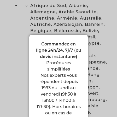
Afrique du Sud, Albanie,
Allemagne, Arabie Saoudite,
Argentine, Arménie, Australie,
Autriche, Azerbaïdjan, Bahreïn,
Belgique, Biélorussie, Bolivie,
Bosnie-Herzégovine
*
, Brésil,
Bulgarie, Chili, Chine, Chypre,
Commandez en
Colombie, Corée du Sud,
ligne 24h/24, 7j/7 (ou
Croatie, Danemark, Émirats
devis instantané)
arabes unis, Equateur, Espagne,
Procédures
Estonie, États-Unis, Finlande,
simplifiées
France, Géorgie, Grèce, Hong
Nos experts vous
Kong, Hongrie, Inde
*
, Iraq,
répondent depuis
Irlande, Islande, Italie, Japon,
1993 du lundi au
Kazakhstan, Kosovo
*
, Koweït,
vendredi (9h30 à
Lettonie, Lituanie, Luxembourg,
13h00 / 14h00 à
Macédoine du Nord, Malaisie,
17h30). Hors horaires
Malte, Mexique, Moldavie,
ou en cas de