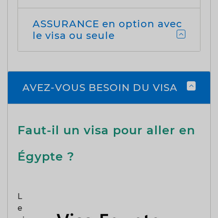
ASSURANCE en option avec
le visa ou seule
AVEZ-VOUS BESOIN DU VISA
Faut-il un visa pour aller en
Égypte ?
L
e