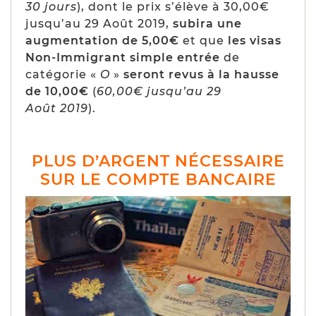
30 jours
), dont le prix s’élève
à 30,00€
jusqu’au 29
Août
2019,
subira une
augmentation de 5,00€
et que
les visas
Non-Immigrant simple entrée
de
catégorie «
O
»
seront revus à la hausse
de 10,00€
(
60,00€ jusqu’au 29
Août
2019
).
PLUS D’ARGENT NÉCESSAIRE
SUR LE COMPTE BANCAIRE