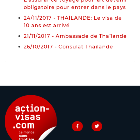
obligatoire pour entrer dans le pays
24/11/2017 - THAÏLANDE: Le visa de
10 ans est arrivé
21/11/2017 - Ambassade de Thaïlande
26/10/2017 - Consulat Thailande