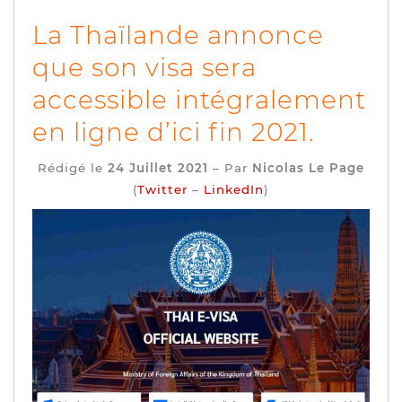
La Thaïlande annonce
que son visa sera
accessible intégralement
en ligne d’ici fin 2021.
Rédigé le
24 Juillet 2021
– Par
Nicolas Le Page
(
Twitter
–
LinkedIn
)