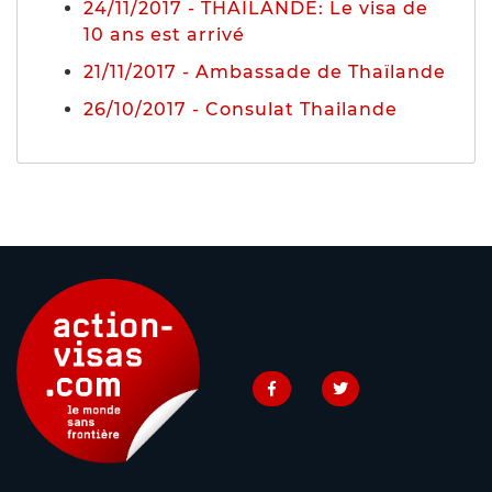
24/11/2017 - THAÏLANDE: Le visa de
10 ans est arrivé
21/11/2017 - Ambassade de Thaïlande
26/10/2017 - Consulat Thailande