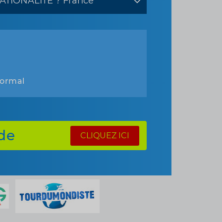
normal
de