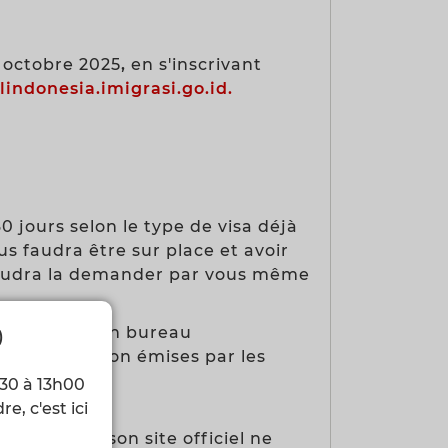
r octobre 2025
,
en s'inscrivant
llindonesia.imigrasi.go.id.
0 jours selon le type de visa déjà
s faudra être sur place et avoir
s faudra la demander par vous même
rendre dans un bureau
)
la convocation émises par les
h30 à 13h00
e, c'est ici
'Indonésie
 et l'url de son site officiel ne