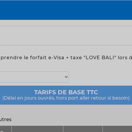
z prendre le forfait e-Visa + taxe "LOVE BALI" lor
TARIFS DE BASE TTC
(Délai en jours ouvrés, hors port aller retour si besoin)
utres