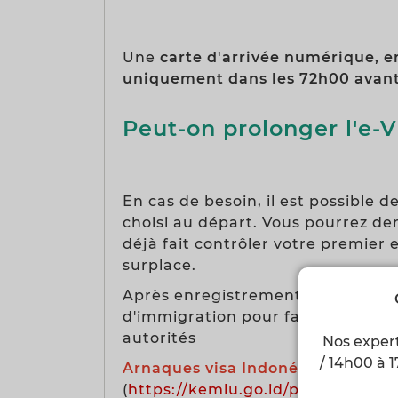
Une
carte d'arrivée numérique, en
uniquement dans les 72h00 avant 
Peut-on prolonger l'e-V
En cas de besoin, il est possible d
choisi au départ. Vous pourrez de
déjà fait contrôler votre premier
surplace.
Après enregistrement par nos soi
d'immigration pour faire collecte
autorités
Nos expert
/ 14h00 à 1
Arnaques visa Indonésie
signalée
(
https://kemlu.go.id/paris
) ne fai