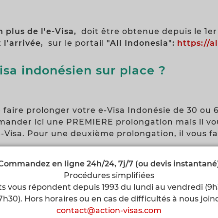
 plus de l'e-Visa,
doit être obtenue depuis le 1e
l'arrivée
, sur le portail
"All Indonesia":
https://a
isa indonésien sur place ?
e faire prolonger votre e-Visa Indonésie de 30 ou 6
mander ici une PREMIERE prolongation mais il vou
 e-Visa. Pour une deuxième prolongation, il vou
ns de votre extension de visa, vous devrez vous 
Commandez en ligne 24h/24, 7j/7 (ou devis instantané
r vos données biométriques. Nous vous enverrons 
Procédures simplifiées
s vous répondent depuis 1993 du lundi au vendredi (9
7h30). Hors horaires ou en cas de difficultés à nous joindr
s par les Forums et guides voyage.
L'ambassade d
contact@action-visas.com
t jamais de publicité (liens sponsorisés) sur Internet