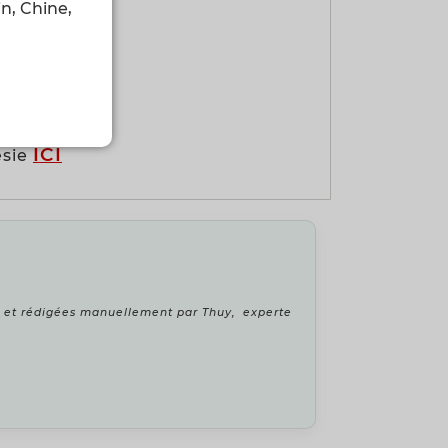
n, Chine,
ésie ?
ICI
ésie
es et rédigées manuellement par Thuy, experte