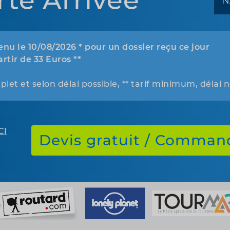
rte Arrivee
nu le 10/08/2026 * pour un dossier reçu ce jour
artir de 33 Euros **
plet et selon délai possible, ** tarif minimum, délai 
CI
Devis gratuit / Comman