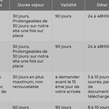
e
s
Durée séjour
Validité
Délai
30 jours,
90 jours
24 à 48H0
Prolongeables de
30 jours: sur notre
site une fois sur
place
30 jours,
90 jours
24 à 48H0
Prolongeables de
30 jours: sur notre
site une fois sur
place
s
30 jours en plus
à demander
5 à 10 jour
maximum, non
avant le 15
ouvrés, pa
ec
renouvelable
ème jour de
de
a de
votre arrivée
document
télécharg
60 jours
90 jours
8 à 10 jour