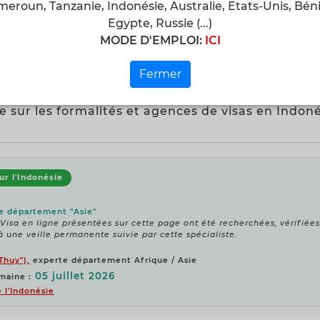
meroun, Tanzanie, Indonésie, Australie, Etats-Unis, Béni
donesie" ou "e-Visa Indonésie" .
Egypte, Russie (...)
MODE D'EMPLOI:
ICI
s de visas spécialisées sur l'Indon
Fermer
e sur les formalités et agences de visas en Indon
ur l'Indonésie
le département "Asie"
-Visa en ligne présentées sur cette page ont été recherchées, vérifié
à une veille permanente suivie par cette spécialiste.
Thuy"),
experte département Afrique / Asie
05 juillet 2026
maine :
 l'Indonésie