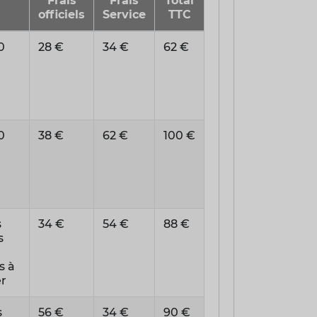
Frais
Frais
Total
officiels
Service
TTC
0
28 €
34 €
62 €
0
38 €
62 €
100 €
s
34 €
54 €
88 €
s
s à
er
s
56 €
34 €
90 €