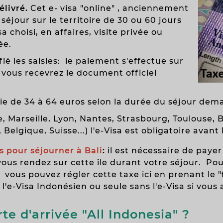
élivré.
Cet
e- visa "online" , anciennement
jour sur le territoire de 30 ou 60 jours
 choisi, en affaires, visite privée ou
ée.
é les saisies: le paiement s'effectue sur
vous recevrez le document officiel
rie de 34 à 64 euros selon la durée du séjour dema
lle, Marseille, Lyon, Nantes, Strasbourg, Toulouse
elgique, Suisse...) l'e-Visa est obligatoire avant l
s pour séjourner à Bali
:
il est nécessaire de payer
vous rendez sur cette île durant votre séjour. P
 vous pouvez régler cette taxe ici en prenant le "
e-Visa Indonésien ou seule sans l'e-Visa si vous a
te d'arrivée
"All Indonesia" ?