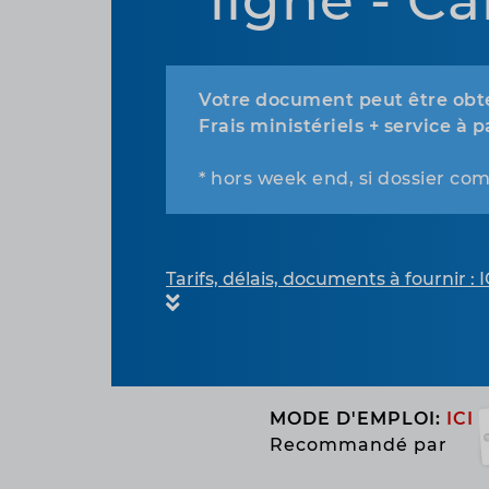
ligne - Ca
Votre document peut être obte
Frais ministériels + service à p
* hors week end, si dossier com
Tarifs, délais, documents à fournir : I
MODE D'EMPLOI:
ICI
Recommandé par