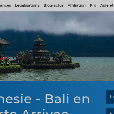
rances
Légalisations
Blog-actus
Affiliation
Pro
Aide et
esie - Bali en