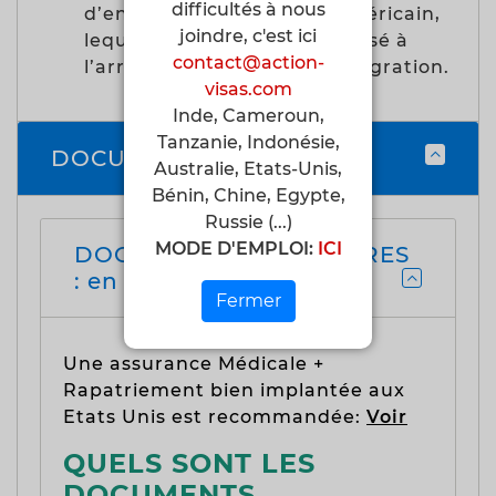
difficultés à nous
d’entrée sur le territoire américain,
joindre, c'est ici
lequel reste accordé ou refusé à
contact@action-
l’arrivée par l’officier d’immigration.
visas.com
Inde, Cameroun,
Tanzanie, Indonésie,
DOCUMENTS A FOURNIR
Australie, Etats-Unis,
Bénin, Chine, Egypte,
Russie (...)
MODE D'EMPLOI:
ICI
DOCUMENTS NECESSAIRES
: en tourisme
Fermer
Une assurance Médicale +
Rapatriement bien implantée aux
Etats Unis est recommandée:
Voir
QUELS SONT LES
DOCUMENTS