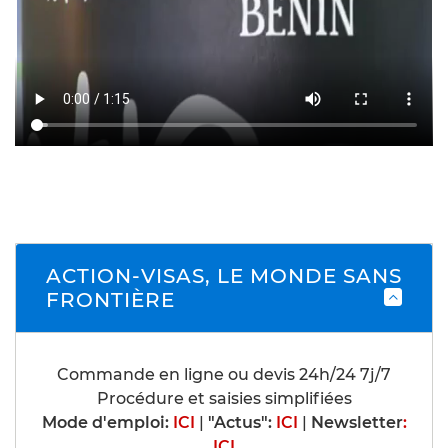
ACTION-VISAS, LE MONDE SANS
FRONTIÈRE
Commande en ligne ou devis 24h/24 7j/7
Procédure et saisies simplifiées
Mode d'emploi:
ICI
|
"Actus":
ICI
|
Newsletter
:
ICI