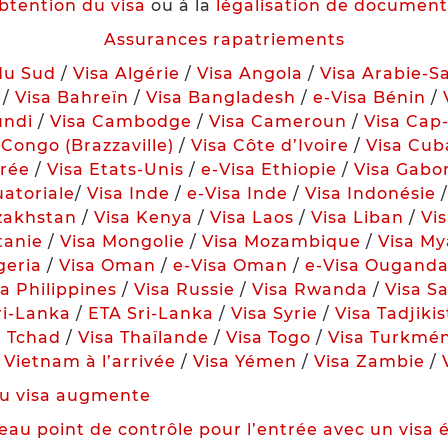
obtention du visa
ou à la
légalisation de documents
Assurances rapatriements
du Sud
/
Visa Algérie
/
Visa Angola
/
Visa Arabie-S
/
Visa Bahreïn
/
Visa Bangladesh
/
e-Visa Bénin
/
undi
/
Visa Cambodge
/
Visa Cameroun
/
Visa Cap
 Congo (Brazzaville)
/
Visa Côte d’Ivoire
/
Visa Cub
hrée
/
Visa Etats-Unis
/
e-Visa Ethiopie
/
Visa Gabo
atoriale
/
Visa Inde
/
e-Visa Inde
/
Visa Indonésie
zakhstan
/
Visa Kenya
/
Visa Laos
/
Visa Liban
/
Vis
tanie
/
Visa Mongolie
/
Visa Mozambique
/
Visa M
geria
/
Visa Oman
/
e-Visa Oman
/
e-Visa Ougand
sa Philippines
/
Visa Russie
/
Visa Rwanda
/
Visa S
ri-Lanka
/
ETA Sri-Lanka
/
Visa Syrie
/
Visa Tadjiki
a Tchad
/
Visa Thaïlande
/
Visa Togo
/
Visa Turkmén
 Vietnam à l’arrivée
/
Visa Yémen
/
Visa Zambie
/
 du visa augmente
au point de contrôle pour l’entrée avec un visa 