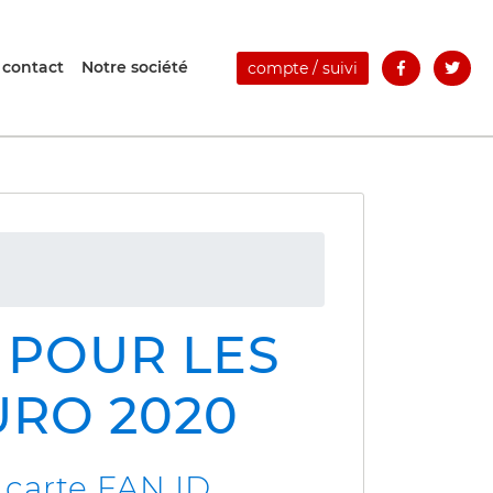
 contact
Notre société
compte / suivi
A POUR LES
URO 2020
e carte FAN ID