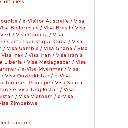
 officiels
aoudite
/
e-Visitor Australie
/
Visa
Visa Biélorussie
/
Visa Brésil
/
Visa
-Vert
/
Visa Canada
/
Visa
a
/
Carte touristique Cuba
/
Visa
n
/
Visa Gambie
/
Visa Ghana
/
Visa
/
Visa Irak
/
Visa Iran
/
Visa Iran à
a Liberia
/
Visa Madagascar
/
Visa
yanmar
/
e-Visa Myanmar
/
Visa
a
/
Visa Ouzbékistan
/
e-Visa
ao-Tomé-et-Principe
/
Visa Sierra-
stan
/
e-Visa Tadjikistan
/
Visa
istan
/
Visa Vietnam
/
e-Visa
Visa Zimbabwe
électronique