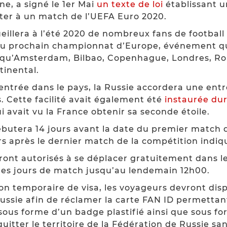
ne, a signé le 1er Mai
un texte de loi
établissant u
ister à un match de l’UEFA Euro 2020.
ueillera à l’été 2020 de nombreux fans de footbal
du prochain championnat d’Europe, événement qu
s qu’Amsterdam, Bilbao, Copenhague, Londres, R
tinental.
d’entrée dans le pays, la Russie accordera une entr
. Cette facilité avait également été
instaurée dur
 avait vu la France obtenir sa seconde étoile.
butera 14 jours avant la date du premier match d
s après le dernier match de la compétition indiqu
eront autorisés à se déplacer gratuitement dans 
 les jours de match jusqu’au lendemain 12h00.
ion temporaire de visa, les voyageurs devront di
ussie afin de réclamer la carte FAN ID permettan
e sous forme d’un badge plastifié ainsi que sous 
uitter le territoire de la Fédération de Russie sa