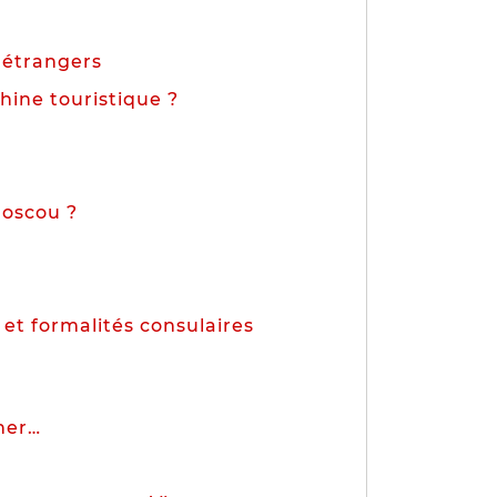
 étrangers
hine touristique ?
Moscou ?
 et formalités consulaires
cher…