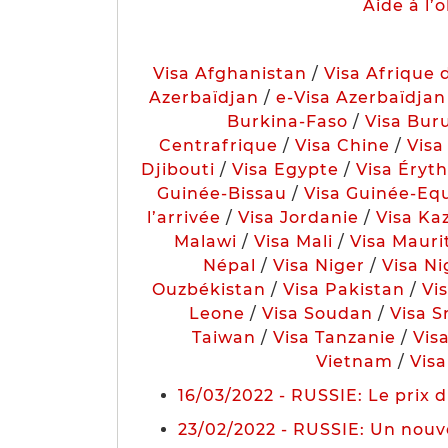
Aide à l’
Visa Afghanistan
/
Visa Afrique 
Azerbaïdjan
/
e-Visa Azerbaïdjan
Burkina-Faso
/
Visa Bur
Centrafrique
/
Visa Chine
/
Visa
Djibouti
/
Visa Egypte
/
Visa Éryt
Guinée-Bissau
/
Visa Guinée-Equ
l’arrivée
/
Visa Jordanie
/
Visa Ka
Malawi
/
Visa Mali
/
Visa Mauri
Népal
/
Visa Niger
/
Visa Ni
Ouzbékistan
/
Visa Pakistan
/
Vi
Leone
/
Visa Soudan
/
Visa S
Taiwan
/
Visa Tanzanie
/
Vis
Vietnam
/
Visa
16/03/2022 - RUSSIE: Le prix
23/02/2022 - RUSSIE: Un nouve