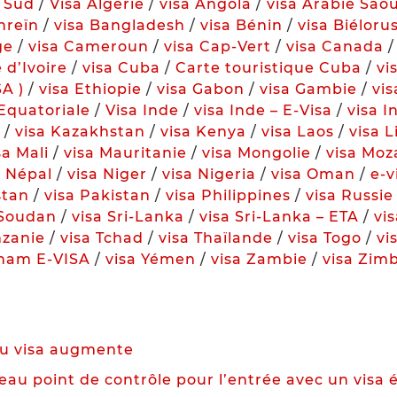
u Sud
/
Visa Algérie
/
visa Angola
/
visa Arabie Sao
hreïn
/
visa Bangladesh
/
visa Bénin
/
visa Biéloru
ge
/
visa Cameroun
/
visa Cap-Vert
/
visa Canada
 d’Ivoire
/
visa Cuba
/
Carte touristique Cuba
/
vi
SA )
/
visa Ethiopie
/
visa Gabon
/
visa Gambie
/
vi
Equatoriale
/
Visa Inde
/
visa Inde – E-Visa
/
visa I
/
visa Kazakhstan
/
visa Kenya
/
visa Laos
/
visa 
sa Mali
/
visa Mauritanie
/
visa Mongolie
/
visa Mo
a Népal
/
visa Niger
/
visa Nigeria
/
visa Oman
/
e-
stan
/
visa Pakistan
/
visa Philippines
/
visa Russie
 Soudan
/
visa Sri-Lanka
/
visa Sri-Lanka – ETA
/
vis
nzanie
/
visa Tchad
/
visa Thaïlande
/
visa Togo
/
vi
tnam E-VISA
/
visa Yémen
/
visa Zambie
/
visa Zim
 du visa augmente
au point de contrôle pour l’entrée avec un visa 