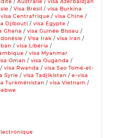
udite
/
Australie
/
visa Azerbaïdjan
ssie
/
Visa Brésil
/
visa Burkina
/
visa Centrafrique
/
visa Chine
/
sa Djibouti
/
visa Egypte
/
sa Ghana
/
visa Guinée Bissau
/
ndonésie
/
Visa Irak
/
visa Iran
/
Liban
/
visa Libéria
/
zambique
/
visa Myanmar
visa Oman
/
visa Ouganda
/
/
visa Rwanda
/
visa Sao Tomé-et-
a Syrie
/
visa Tadjikistan
/
e-visa
sa Turkménistan
/
visa Vietnam
/
babwe
électronique