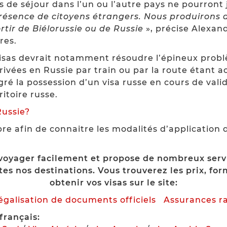
 de séjour dans l’un ou l’autre pays ne pourront j
 présence de citoyens étrangers. Nous produirons d
ortir de Biélorussie ou de Russie
», précise Alexan
res.
sas devrait notamment résoudre l’épineux problèm
rrivées en Russie par train ou par la route étant a
gré la possession d’un visa russe en cours de valid
itoire russe.
ussie?
 afin de connaitre les modalités d’application d
voyager facilement et propose de nombreux servi
tes nos destinations. Vous trouverez les prix, f
obtenir vos visas sur le site:
légalisation de documents officiels
Assurances r
français: