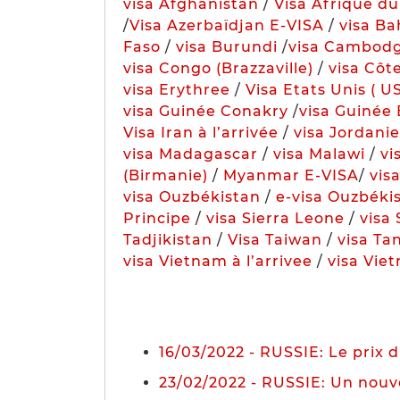
visa Afghanistan
/
Visa Afrique d
/
Visa Azerbaïdjan E-VISA
/
visa Ba
Faso
/
visa Burundi
/
visa Cambod
visa Congo (Brazzaville)
/
visa Côte
visa Erythree
/
Visa Etats Unis ( U
visa Guinée Conakry
/
visa Guinée 
Visa Iran à l’arrivée
/
visa Jordanie
visa Madagascar
/
visa Malawi
/
vi
(Birmanie)
/
Myanmar E-VISA
/
vis
visa Ouzbékistan
/
e-visa Ouzbéki
Principe
/
visa Sierra Leone
/
visa
Tadjikistan
/
Visa Taiwan
/
visa Ta
visa Vietnam à l’arrivee
/
visa Vie
16/03/2022 - RUSSIE: Le prix
23/02/2022 - RUSSIE: Un nouve