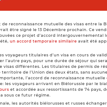
et de reconnaissance mutuelle des visas entre la Bi
devrait être signé le 13 Décembre prochain. Ce ven
ouvées ce projet d’accord intergouvernemental l
 été,
un accord temporaire similaire
avait été app
les voyageurs titulaires d’un visa en cours de valid
ter l’autre pays, pour une durée de séjour qui se
e visas différentes. Les titulaires de permis de r
 territoire de l’Union des deux états, sans aucun
n importante, l’accord de reconnaissance mutuelle
e: les voyageurs arrivant en Biélorussie par le bi
jours
et accordée aux ressortissants de 74 pays, do
sa sous ce futur régime.
nale, les autorités biélorusses et russes échange