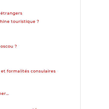
 étrangers
hine touristique ?
Moscou ?
 et formalités consulaires
cher…