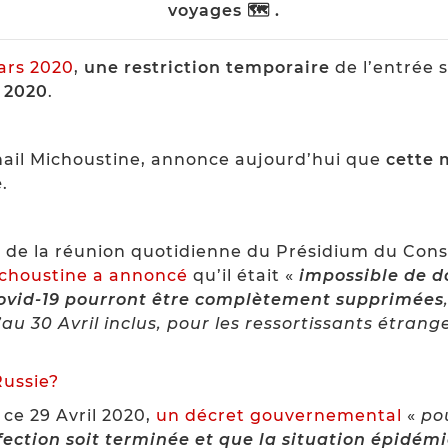
voyages 🗺 .
Mars 2020
,
une restriction temporaire
de l’entrée 
l 2020
.
khail Michoustine, annonce aujourd’hui que
cette 
e
.
e de la réunion quotidienne du Présidium du Conse
choustine a annoncé
qu’il était «
impossible de d
 Covid-19 pourront être complètement supprimées
u 30 Avril inclus, pour les ressortissants étranger
ussie?
 ce 29 Avril 2020,
un décret gouvernemental
«
po
infection soit terminée et que la situation épidém