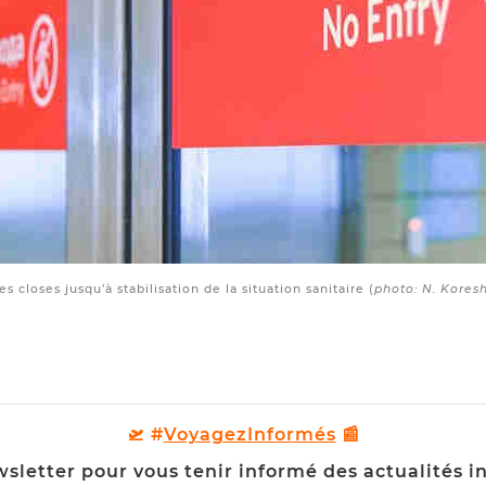
es closes jusqu’à stabilisation de la situation sanitaire (
photo: N. Kores
🛫 #
VoyagezInformés
📰
letter pour vous tenir informé des actualités in