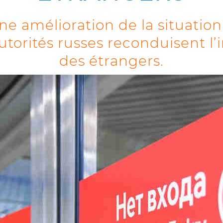
ne amélioration de la situation 
autorités russes reconduisent l’
des étrangers.