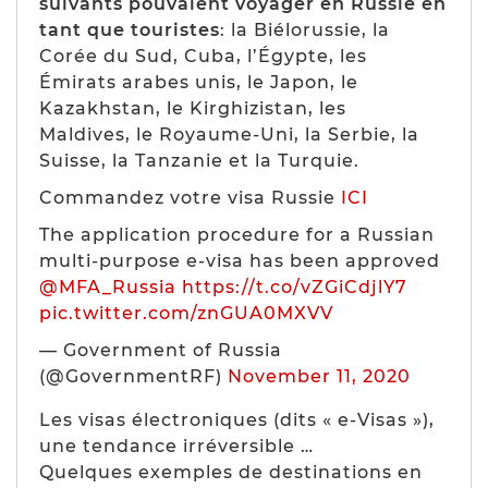
suivants pouvaient voyager en Russie en
tant que touristes
: la Biélorussie,
la
Corée du Sud,
Cuba, l’Égypte,
les
Émirats arabes unis,
le Japon, le
Kazakhstan, le Kirghizistan,
les
Maldives,
le Royaume-Uni,
la Serbie, la
Suisse, la Tanzanie et la Turquie.
Commandez votre visa Russie
ICI
The application procedure for a Russian
multi-purpose e-visa has been approved
@MFA_Russia
https://t.co/vZGiCdjlY7
pic.twitter.com/znGUA0MXVV
— Government of Russia
(@GovernmentRF)
November 11, 2020
Les visas électroniques (dits « e-Visas »),
une tendance irréversible …
Quelques exemples de destinations en