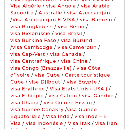
Visa Algérie
/
visa Angola
/
visa Arabie
Saoudite
/
Australie
/
visa Azerbaïdjan
/
Visa Azerbaïdjan E-VISA
/
visa Bahreïn
/
visa Bangladesh
/
visa Bénin
/
visa Biélorussie
/
Visa Brésil
/
visa Burkina Faso
/
visa Burundi
/
visa Cambodge
/
visa Cameroun
/
visa Cap-Vert
/
visa Canada
/
visa Centrafrique
/
visa Chine
/
visa Congo (Brazzaville)
/
visa Côte
d’Ivoire
/
visa Cuba
/
Carte touristique
Cuba
/
visa Djibouti
/
visa Egypte
/
visa Erythree
/
Visa Etats Unis ( USA )
/
visa Ethiopie
/
visa Gabon
/
visa Gambie
/
visa Ghana
/
visa Guinée Bissau
/
visa Guinée Conakry
/
visa Guinée
Equatoriale
/
Visa Inde
/
visa Inde – E-
Visa
/
visa Indonésie
/
Visa Irak
/
visa Iran