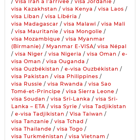
/
Visa Iran à l’arrivée
/
visa Jordanie
/
visa Kazakhstan
/
visa Kenya
/
visa Laos
/
visa Liban
/
visa Libéria
/
visa Madagascar
/
visa Malawi
/
visa Mali
/
visa Mauritanie
/
visa Mongolie
/
visa Mozambique
/
visa Myanmar
(Birmanie)
/
Myanmar E-VISA
/
visa Népal
/
visa Niger
/
visa Nigeria
/
visa Oman
/
e-
visa Oman
/
visa Ouganda
/
visa Ouzbékistan
/
e-visa Ouzbékistan
/
visa Pakistan
/
visa Philippines
/
visa Russie
/
visa Rwanda
/
visa Sao
Tomé-et-Principe
/
visa Sierra Leone
/
visa Soudan
/
visa Sri-Lanka
/
visa Sri-
Lanka – ETA
/
visa Syrie
/
visa Tadjikistan
/
e-visa Tadjikistan
/
Visa Taiwan
/
visa Tanzanie
/
visa Tchad
/
visa Thaïlande
/
visa Togo
/
visa Turkménistan
/
visa Vietnam
/