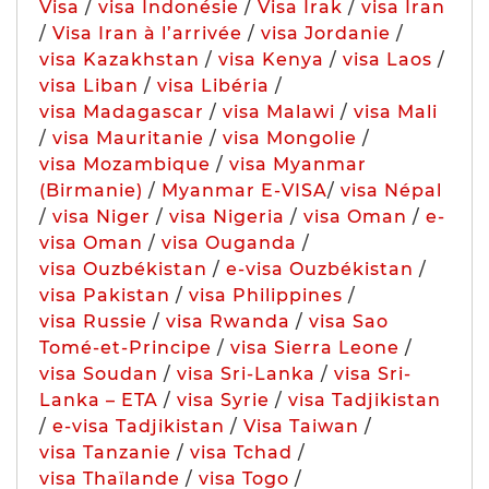
Visa
/
visa Indonésie
/
Visa Irak
/
visa Iran
/
Visa Iran à l’arrivée
/
visa Jordanie
/
visa Kazakhstan
/
visa Kenya
/
visa Laos
/
visa Liban
/
visa Libéria
/
visa Madagascar
/
visa Malawi
/
visa Mali
/
visa Mauritanie
/
visa Mongolie
/
visa Mozambique
/
visa Myanmar
(Birmanie)
/
Myanmar E-VISA
/
visa Népal
/
visa Niger
/
visa Nigeria
/
visa Oman
/
e-
visa Oman
/
visa Ouganda
/
visa Ouzbékistan
/
e-visa Ouzbékistan
/
visa Pakistan
/
visa Philippines
/
visa Russie
/
visa Rwanda
/
visa Sao
Tomé-et-Principe
/
visa Sierra Leone
/
visa Soudan
/
visa Sri-Lanka
/
visa Sri-
Lanka – ETA
/
visa Syrie
/
visa Tadjikistan
/
e-visa Tadjikistan
/
Visa Taiwan
/
visa Tanzanie
/
visa Tchad
/
visa Thaïlande
/
visa Togo
/