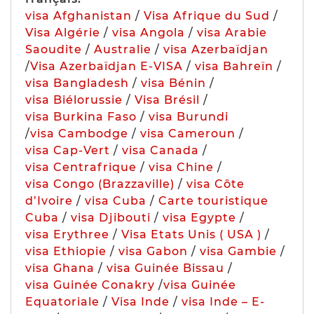
visa Afghanistan
/
Visa Afrique du Sud
/
Visa Algérie
/
visa Angola
/
visa Arabie
Saoudite
/
Australie
/
visa Azerbaïdjan
/
Visa Azerbaïdjan E-VISA
/
visa Bahreïn
/
visa Bangladesh
/
visa Bénin
/
visa Biélorussie
/
Visa Brésil
/
visa Burkina Faso
/
visa Burundi
/
visa Cambodge
/
visa Cameroun
/
visa Cap-Vert
/
visa Canada
/
visa Centrafrique
/
visa Chine
/
visa Congo (Brazzaville)
/
visa Côte
d’Ivoire
/
visa Cuba
/
Carte touristique
Cuba
/
visa Djibouti
/
visa Egypte
/
visa Erythree
/
Visa Etats Unis ( USA )
/
visa Ethiopie
/
visa Gabon
/
visa Gambie
/
visa Ghana
/
visa Guinée Bissau
/
visa Guinée Conakry
/
visa Guinée
Equatoriale
/
Visa Inde
/
visa Inde – E-