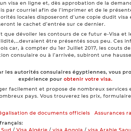
n visa en ligne et, dès approbation de la deman
s par courriel afin de l’imprimer et de le présen
orités locales disposeront d’une copie dudit visa é
ront le cachet d’entrée sur ce dernier.
 que dévoiler les contours de ce futur e-Visa et l
lidité,…
devraient être présentés sous peu. Ces in
s car, à compter du 1er Juillet 2017, les couts de
ion consulaire ou à l’arrivée, subiront une hau
r les autorités consulaires égyptiennes, vous pro
expérience pour
obtenir votre visa.
ger facilement et propose de nombreux services e
ombreux pays. Vous trouverez les prix, formulai
légalisation de documents officiels
Assurances r
français:
u Sud
/
Visa Algérie
/
visa Angola
/
visa Arabie Sao