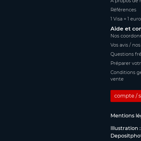
A propos de 
Références
1 Visa = 1 euro
Aide et co
Nos coordon
Vos avis / no
Questions fr
Préparer vot
Conditions g
vente
compte / s
Mentions lé
Illustration :
Depositpho