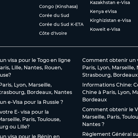
Kazakhstan e-Visa
Congo (Kinshasa)
Kenya eVisa
Corée du Sud
Kirghizistan e-Visa
Corée du Sud K-ETA
Koweït e-Visa
Côte d'Ivoire
 visa pour le Togo en ligne
Comment obtenir un vi
aris, Lille, Nantes, Rouen,
Paris, Lyon, Marseille,
use?
Strasbourg, Bordeaux 
aris, Lyon, Marseille,
Informations Chine: C
 Strasbourg, Bordeaux, Nantes
Chine à Paris, Lyon, M
Bordeaux
n e-Visa pour la Russie ?
Comment obtenir le V
tre E- visa pour la
Marseille, Paris, Toulo
arseille, Paris, Toulouse,
Nantes ?
rg ou Lille?
Règlement Général sur
n visa pour le Bénin en