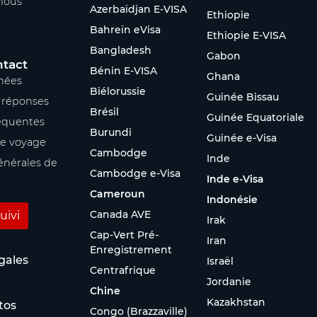
nous
Azerbaïdjan E-VISA
Ethiopie
Bahreïn eVisa
Ethiopie E-VISA
Bangladesh
Gabon
ntact
Bénin E-VISA
Ghana
nées
Biélorussie
Guinée Bissau
s réponses
Brésil
Guinée Equatoriale
équentes
Burundi
Guinée e-Visa
re voyage
Cambodge
Inde
énérales de
Cambodge e-Visa
Inde e-Visa
Cameroun
Indonésie
Canada AVE
uivi
Irak
Cap-Vert Pré-
Iran
Enregistrement
gales
Israël
Centrafrique
Jordanie
Chine
Kazakhstan
tos
Congo (Brazzaville)