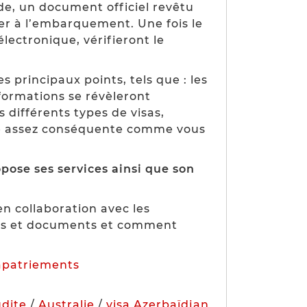
de, un document officiel revêtu
ter à l’embarquement. Une fois le
lectronique, vérifieront le
es principaux points, tels que :
les
formations se révèleront
s différents types de visas,
sse assez conséquente comme vous
pose ses services ainsi que son
n collaboration avec les
res et documents et comment
apatriements
udite
/
Australie
/
visa Azerbaïdjan