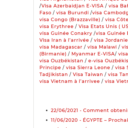
/
Visa Azerbaïdjan E-VISA
/
visa Ba
Faso
/
visa Burundi
/
visa Cambod
visa Congo (Brazzaville)
/
visa Côte
visa Erythree
/
Visa Etats Unis ( U
visa Guinée Conakry
/
visa Guinée 
Visa Iran à l’arrivée
/
visa Jordanie
visa Madagascar
/
visa Malawi
/
vi
(Birmanie)
/
Myanmar E-VISA
/
vis
visa Ouzbékistan
/
e-visa Ouzbéki
Principe
/
visa Sierra Leone
/
visa
Tadjikistan
/
Visa Taiwan
/
visa Ta
visa Vietnam à l’arrivee
/
visa Vie
22/06/2021 - Comment obtenir 
11/06/2020 - ÉGYPTE – Prochai