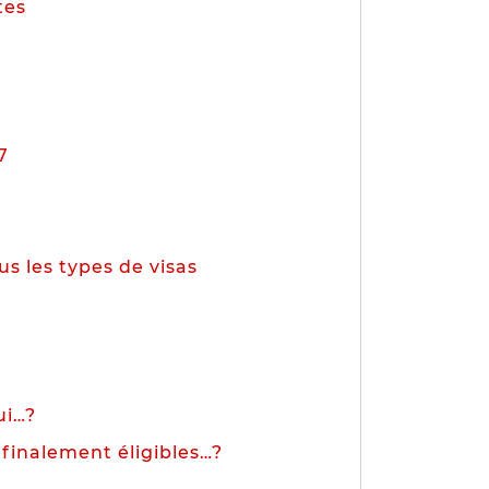
tes
7
s les types de visas
ui…?
 finalement éligibles…?