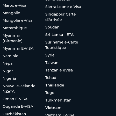
Maroc e-Visa
Sierra Leone e-Visa
Mongolie
Singapour Carte
d'Arrivée
Mongolie e-Visa
Soudan
Mozambique
Sri-Lanka - ETA
Myanmar
(Birmanie)
Suriname e-Carte
Touristique
Myanmar E-VISA
Syrie
Namibie
Taïwan
Népal
Tanzanie eVisa
Niger
Tchad
Nigeria
Thaïlande
Nouvelle-Zélande
NZeTA
Togo
Oman E-VISA
Turkménistan
Ouganda E-VISA
Vietnam
Ouzbékistan
Vietnam E-VISA