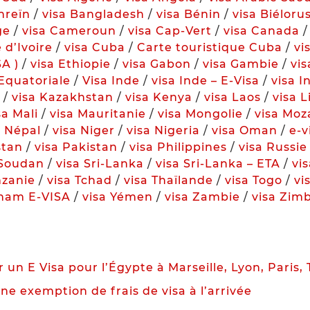
hreïn
/
visa Bangladesh
/
visa Bénin
/
visa Biéloru
ge
/
visa Cameroun
/
visa Cap-Vert
/
visa Canada
 d’Ivoire
/
visa Cuba
/
Carte touristique Cuba
/
vi
SA )
/
visa Ethiopie
/
visa Gabon
/
visa Gambie
/
vi
Equatoriale
/
Visa Inde
/
visa Inde – E-Visa
/
visa I
/
visa Kazakhstan
/
visa Kenya
/
visa Laos
/
visa 
sa Mali
/
visa Mauritanie
/
visa Mongolie
/
visa Mo
a Népal
/
visa Niger
/
visa Nigeria
/
visa Oman
/
e-
stan
/
visa Pakistan
/
visa Philippines
/
visa Russie
 Soudan
/
visa Sri-Lanka
/
visa Sri-Lanka – ETA
/
vis
nzanie
/
visa Tchad
/
visa Thaïlande
/
visa Togo
/
vi
tnam E-VISA
/
visa Yémen
/
visa Zambie
/
visa Zim
un E Visa pour l’Égypte à Marseille, Lyon, Paris, 
ne exemption de frais de visa à l’arrivée