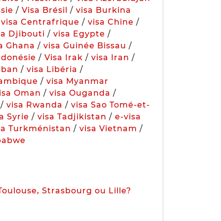
ssie
/
Visa Brésil
/
visa Burkina
/
visa Centrafrique
/
visa Chine
/
sa Djibouti
/
visa Egypte
/
sa Ghana
/
visa Guinée Bissau
/
ndonésie
/
Visa Irak
/
visa Iran
/
Liban
/
visa Libéria
/
zambique
/
visa Myanmar
visa Oman
/
visa Ouganda
/
/
visa Rwanda
/
visa Sao Tomé-et-
a Syrie
/
visa Tadjikistan
/
e-visa
sa Turkménistan
/
visa Vietnam
/
babwe
Toulouse, Strasbourg ou Lille?