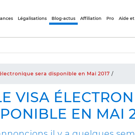
rances
Légalisations
Blog-actus
Affiliation
Pro
Aide et
électronique sera disponible en Mai 2017
/
LE VISA ÉLECTRO
PONIBLE EN MAI 
noncions il y a quelques sema