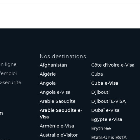
Nos destinations
n ligne
Afghanistan
Côte d'Ivoire e-Visa
’emploi
Algérie
Cuba
s-sécurité
Angola
Cuba e-Visa
Angola e-Visa
Djibouti
Arabie Saoudite
Djibouti E-VISA
Arabie Saoudite e-
Dubaï e-Visa
on
Visa
Egypte e-Visa
Arménie e-Visa
Erythree
Australie eVisitor
Etats-Unis ESTA