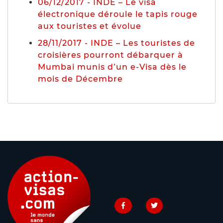
06/12/2017 - INDE – Le visa
électronique déroule le tapis rouge
aux touristes et évolue
28/11/2017 - INDE – Les touristes de
croisières pourront débarquer à
Mumbai munis d’un e-Visa dès le
mois de Décembre