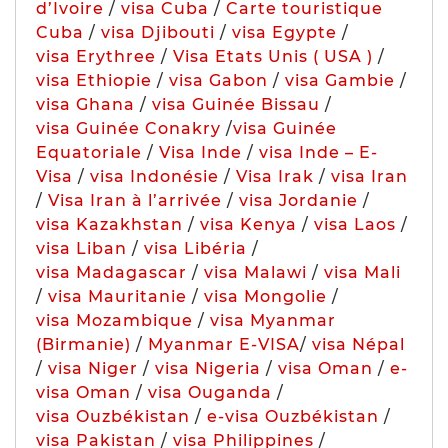
d’Ivoire
/
visa Cuba
/
Carte touristique
Cuba
/
visa Djibouti
/
visa Egypte
/
visa Erythree
/
Visa Etats Unis ( USA )
/
visa Ethiopie
/
visa Gabon
/
visa Gambie
/
visa Ghana
/
visa Guinée Bissau
/
visa Guinée Conakry
/
visa Guinée
Equatoriale
/
Visa Inde
/
visa Inde – E-
Visa
/
visa Indonésie
/
Visa Irak
/
visa Iran
/
Visa Iran à l’arrivée
/
visa Jordanie
/
visa Kazakhstan
/
visa Kenya
/
visa Laos
/
visa Liban
/
visa Libéria
/
visa Madagascar
/
visa Malawi
/
visa Mali
/
visa Mauritanie
/
visa Mongolie
/
visa Mozambique
/
visa Myanmar
(Birmanie)
/
Myanmar E-VISA
/
visa Népal
/
visa Niger
/
visa Nigeria
/
visa Oman
/
e-
visa Oman
/
visa Ouganda
/
visa Ouzbékistan
/
e-visa Ouzbékistan
/
visa Pakistan
/
visa Philippines
/