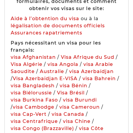
formulaires, documents et comment
obtenir vos visas sur le site:
Aide à l’obtention du visa
ou à la
légalisation de documents officiels
Assurances rapatriements
Pays nécessitant un visa pour les
français:
visa Afghanistan
/
Visa Afrique du Sud
/
Visa Algérie
/
visa Angola
/
visa Arabie
Saoudite
/
Australie
/
visa Azerbaïdjan
/
Visa Azerbaïdjan E-VISA
/
visa Bahreïn
/
visa Bangladesh
/
visa Bénin
/
visa Biélorussie
/
Visa Brésil
/
visa Burkina Faso
/
visa Burundi
/
visa Cambodge
/
visa Cameroun
/
visa Cap-Vert
/
visa Canada
/
visa Centrafrique
/
visa Chine
/
visa Congo (Brazzaville)
/
visa Côte