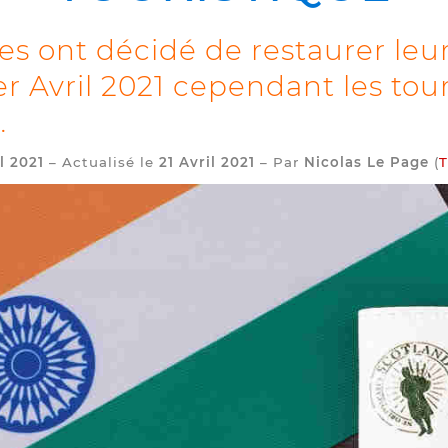
es ont décidé de restaurer leur
r Avril 2021 cependant les tour
…
l 2021
– Actualisé le
21 Avril 2021
– Par
Nicolas Le Page
(
T