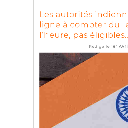
Les autorités indienn
ligne à compter du 1e
l’heure, pas éligibles
Rédigé le
1er Avri