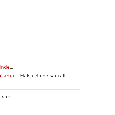
Inde
…
aïlande
… Mais cela ne saurait
 sur: