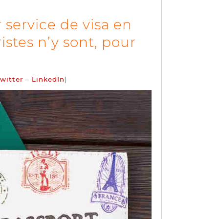
 service de visa en
istes n’y sont, pour
witter
–
LinkedIn
)