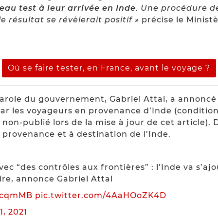
au test à leur arrivée en Inde
. Une procédure d
 résultat se révèlerait positif »
précise le Ministè
Où se faire tester, en France, avant le voyage ?
-parole du gouvernement, Gabriel Attal, a annonc
par les voyageurs en provenance d’Inde (conditions
on-publié lors de la mise à jour de cet article). 
 provenance et à destination de l’Inde.
vec “des contrôles aux frontières” : l’Inde va s’aj
ire, annonce Gabriel Attal
mDcqmMB
pic.twitter.com/4AaHOoZK4D
1, 2021