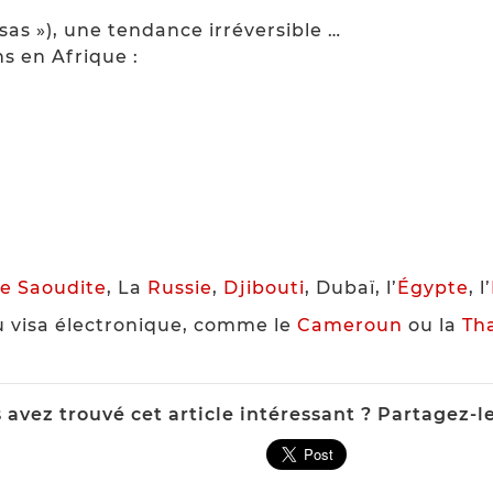
isas »), une tendance irréversible …
s en Afrique :
ie
Saoudite
, La
Russie
,
Djibouti
, Dubaï, l’
Égypte
, l’
u visa électronique, comme le
Cameroun
ou la
Th
 avez trouvé cet article intéressant ? Partagez-le