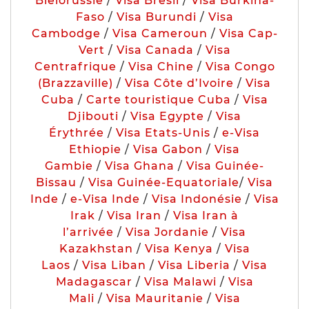
Biélorussie
/
Visa Brésil
/
Visa Burkina-
Faso
/
Visa Burundi
/
Visa
Cambodge
/
Visa Cameroun
/
Visa Cap-
Vert
/
Visa Canada
/
Visa
Centrafrique
/
Visa Chine
/
Visa Congo
(Brazzaville)
/
Visa Côte d’Ivoire
/
Visa
Cuba
/
Carte touristique Cuba
/
Visa
Djibouti
/
Visa Egypte
/
Visa
Érythrée
/
Visa Etats-Unis
/
e-Visa
Ethiopie
/
Visa Gabon
/
Visa
Gambie
/
Visa Ghana
/
Visa Guinée-
Bissau
/
Visa Guinée-Equatoriale
/
Visa
Inde
/
e-Visa Inde
/
Visa Indonésie
/
Visa
Irak
/
Visa Iran
/
Visa Iran à
l’arrivée
/
Visa Jordanie
/
Visa
Kazakhstan
/
Visa Kenya
/
Visa
Laos
/
Visa Liban
/
Visa Liberia
/
Visa
Madagascar
/
Visa Malawi
/
Visa
Mali
/
Visa Mauritanie
/
Visa