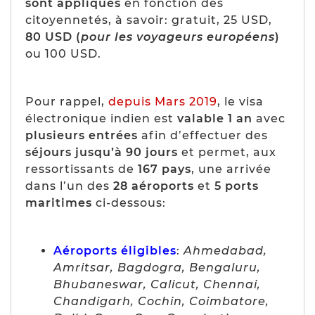
sont appliqués
en fonction des
citoyennetés, à savoir: gratuit, 25 USD,
80 USD (
pour les voyageurs européens
)
ou 100 USD.
Pour rappel,
depuis Mars 2019
, le visa
électronique indien est
valable 1 an
avec
plusieurs entrées
afin d’effectuer des
séjours jusqu’à 90 jours
et permet, aux
ressortissants de
167 pays
, une arrivée
dans l’un des
28 aéroports
et
5 ports
maritimes
ci-dessous:
Aéroports éligibles
:
Ahmedabad,
Amritsar, Bagdogra, Bengaluru,
Bhubaneswar, Calicut, Chennai,
Chandigarh, Cochin, Coimbatore,