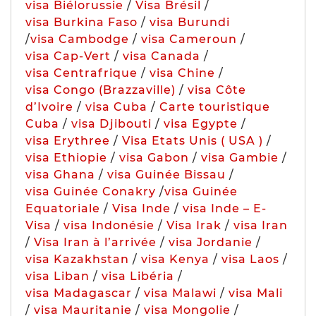
visa Biélorussie
/
Visa Brésil
/
visa Burkina Faso
/
visa Burundi
/
visa Cambodge
/
visa Cameroun
/
visa Cap-Vert
/
visa Canada
/
visa Centrafrique
/
visa Chine
/
visa Congo (Brazzaville)
/
visa Côte
d’Ivoire
/
visa Cuba
/
Carte touristique
Cuba
/
visa Djibouti
/
visa Egypte
/
visa Erythree
/
Visa Etats Unis ( USA )
/
visa Ethiopie
/
visa Gabon
/
visa Gambie
/
visa Ghana
/
visa Guinée Bissau
/
visa Guinée Conakry
/
visa Guinée
Equatoriale
/
Visa Inde
/
visa Inde – E-
Visa
/
visa Indonésie
/
Visa Irak
/
visa Iran
/
Visa Iran à l’arrivée
/
visa Jordanie
/
visa Kazakhstan
/
visa Kenya
/
visa Laos
/
visa Liban
/
visa Libéria
/
visa Madagascar
/
visa Malawi
/
visa Mali
/
visa Mauritanie
/
visa Mongolie
/