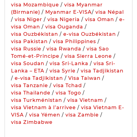
visa Mozambique
/
visa Myanmar
(Birmanie)
/
Myanmar E-VISA
/
visa Népal
/
visa Niger
/
visa Nigeria
/
visa Oman
/
e-
visa Oman
/
visa Ouganda
/
visa Ouzbékistan
/
e-visa Ouzbékistan
/
visa Pakistan
/
visa Philippines
/
visa Russie
/
visa Rwanda
/
visa Sao
Tomé-et-Principe
/
visa Sierra Leone
/
visa Soudan
/
visa Sri-Lanka
/
visa Sri-
Lanka – ETA
/
visa Syrie
/
visa Tadjikistan
/
e-visa Tadjikistan
/
Visa Taiwan
/
visa Tanzanie
/
visa Tchad
/
visa Thaïlande
/
visa Togo
/
visa Turkménistan
/
visa Vietnam
/
visa Vietnam à l’arrivee
/
visa Vietnam E-
VISA
/
visa Yémen
/
visa Zambie
/
visa Zimbabwe