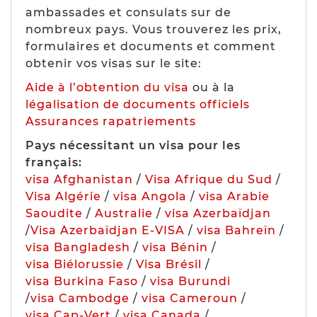
ambassades et consulats sur de
nombreux pays. Vous trouverez les prix,
formulaires et documents et comment
obtenir vos visas sur le site:
Aide à l’obtention du visa
ou à la
légalisation de documents officiels
Assurances rapatriements
Pays nécessitant un visa pour les
français:
visa Afghanistan
/
Visa Afrique du Sud
/
Visa Algérie
/
visa Angola
/
visa Arabie
Saoudite
/
Australie
/
visa Azerbaïdjan
/
Visa Azerbaïdjan E-VISA
/
visa Bahreïn
/
visa Bangladesh
/
visa Bénin
/
visa Biélorussie
/
Visa Brésil
/
visa Burkina Faso
/
visa Burundi
/
visa Cambodge
/
visa Cameroun
/
visa Cap-Vert
/
visa Canada
/