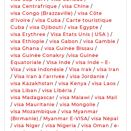
visa Centrafrique
/
visa Chine
/
visa Congo (Brazzaville)
/
visa Côte
d’Ivoire
/
visa Cuba
/
Carte touristique
Cuba
/
visa Djibouti
/
visa Egypte
/
visa Erythree
/
Visa Etats Unis ( USA )
/
visa Ethiopie
/
visa Gabon
/
visa Gambie
/
visa Ghana
/
visa Guinée Bissau
/
visa Guinée Conakry
/
visa Guinée
Equatoriale
/
Visa Inde
/
visa Inde – E-
Visa
/
visa Indonésie
/
Visa Irak
/
visa Iran
/
Visa Iran à l’arrivée
/
visa Jordanie
/
visa Kazakhstan
/
visa Kenya
/
visa Laos
/
visa Liban
/
visa Libéria
/
visa Madagascar
/
visa Malawi
/
visa Mali
/
visa Mauritanie
/
visa Mongolie
/
visa Mozambique
/
visa Myanmar
(Birmanie)
/
Myanmar E-VISA
/
visa Népal
/
visa Niger
/
visa Nigeria
/
visa Oman
/
e-