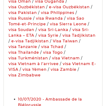
visa Oman
/
visa Ouganda
/
visa Ouzbékistan
/
e-visa Ouzbékistan
/
visa Pakistan
/
visa Philippines
/
visa Russie
/
visa Rwanda
/
visa Sao
Tomé-et-Principe
/
visa Sierra Leone
/
visa Soudan
/
visa Sri-Lanka
/
visa Sri-
Lanka – ETA
/
visa Syrie
/
visa Tadjikistan
/
e-visa Tadjikistan
/
Visa Taiwan
/
visa Tanzanie
/
visa Tchad
/
visa Thaïlande
/
visa Togo
/
visa Turkménistan
/
visa Vietnam
/
visa Vietnam à l’arrivee
/
visa Vietnam E-
VISA
/
visa Yémen
/
visa Zambie
/
visa Zimbabwe
10/07/2020 - Ambassade de la
Biélorussie