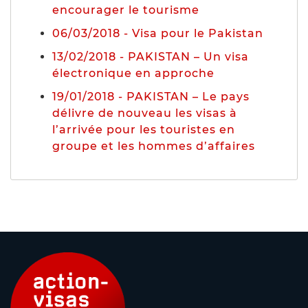
encourager le tourisme
06/03/2018 - Visa pour le Pakistan
13/02/2018 - PAKISTAN – Un visa
électronique en approche
19/01/2018 - PAKISTAN – Le pays
délivre de nouveau les visas à
l’arrivée pour les touristes en
groupe et les hommes d’affaires