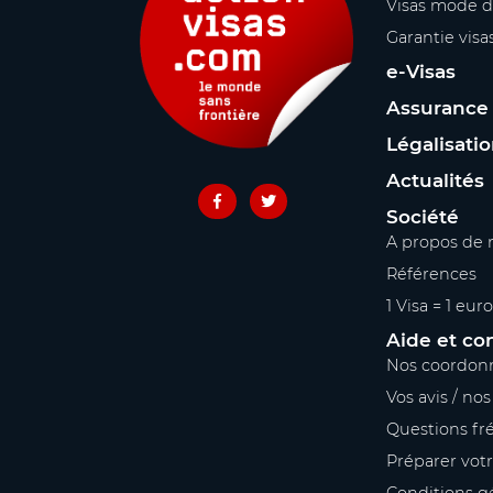
Visas mode d
Garantie visa
e-Visas
Assurance
Légalisati
Actualités
Société
A propos de 
Références
1 Visa = 1 euro
Aide et co
Nos coordon
Vos avis / no
Questions fr
Préparer vot