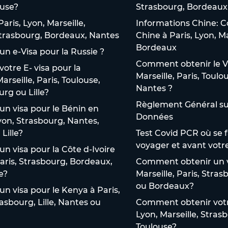
use?
Strasbourg, Bordeaux 
aris, Lyon, Marseille,
Informations Chine: C
 Strasbourg, Bordeaux, Nantes
Chine à Paris, Lyon, M
Bordeaux
n e-Visa pour la Russie ?
Comment obtenir le V
tre E- visa pour la
Marseille, Paris, Toulo
arseille, Paris, Toulouse,
Nantes ?
rg ou Lille?
Règlement Général sur
n visa pour le Bénin en
Données
Lyon, Strasbourg, Nantes,
Lille?
Test Covid PCR où se f
voyager et avant votr
 visa pour la Côte d-Ivoire
Paris, Strasbourg, Bordeaux,
Comment obtenir un v
e?
Marseille, Paris, Stra
ou Bordeaux?
 visa pour le Kenya à Paris,
rasbourg, Lille, Nantes ou
Comment obtenir votre
Lyon, Marseille, Stras
Toulouse?