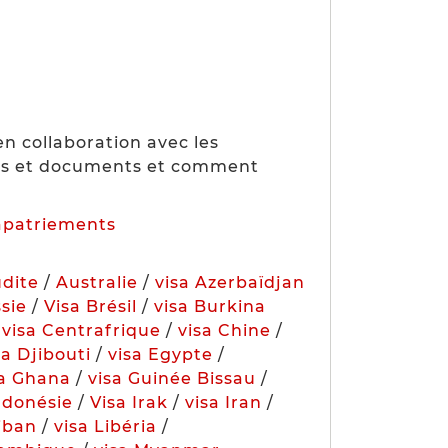
n collaboration avec les
res et documents et comment
apatriements
udite
/
Australie
/
visa Azerbaïdjan
ssie
/
Visa Brésil
/
visa Burkina
/
visa Centrafrique
/
visa Chine
/
sa Djibouti
/
visa Egypte
/
sa Ghana
/
visa Guinée Bissau
/
ndonésie
/
Visa Irak
/
visa Iran
/
Liban
/
visa Libéria
/