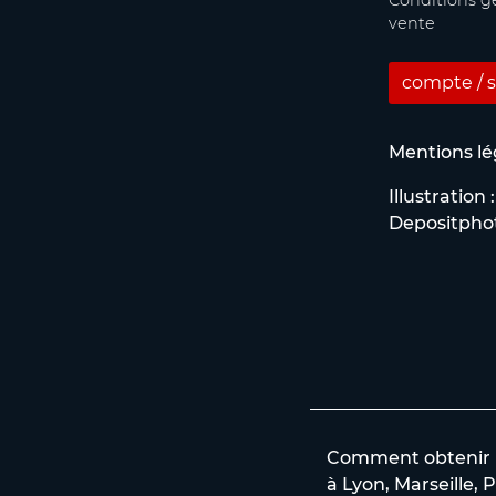
Conditions g
vente
compte / s
Mentions lé
Illustration :
Depositpho
Comment obtenir un
à Lyon, Marseille, P