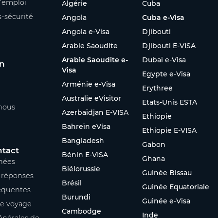
’emploi
Algérie
Cuba
s-sécurité
Angola
Cuba e-Visa
Angola e-Visa
Djibouti
Arabie Saoudite
Djibouti E-VISA
Arabie Saoudite e-
Dubaï e-Visa
on
Visa
Egypte e-Visa
Arménie e-Visa
Erythree
Australie eVisitor
Etats-Unis ESTA
nous
Azerbaïdjan E-VISA
Ethiopie
Bahreïn eVisa
Ethiopie E-VISA
Bangladesh
Gabon
ntact
Bénin E-VISA
Ghana
nées
Biélorussie
Guinée Bissau
s réponses
Brésil
Guinée Equatoriale
équentes
Burundi
Guinée e-Visa
re voyage
Cambodge
Inde