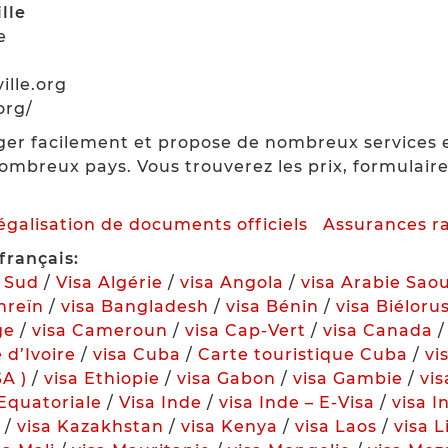
lle
e
ille.org
org/
ger facilement et propose de nombreux services e
ombreux pays. Vous trouverez les prix, formulai
légalisation de documents officiels
Assurances r
français:
u Sud
/
Visa Algérie
/
visa Angola
/
visa Arabie Sao
hreïn
/
visa Bangladesh
/
visa Bénin
/
visa Biéloru
ge
/
visa Cameroun
/
visa Cap-Vert
/
visa Canada
 d’Ivoire
/
visa Cuba
/
Carte touristique Cuba
/
vi
SA )
/
visa Ethiopie
/
visa Gabon
/
visa Gambie
/
vi
Equatoriale
/
Visa Inde
/
visa Inde – E-Visa
/
visa I
/
visa Kazakhstan
/
visa Kenya
/
visa Laos
/
visa 