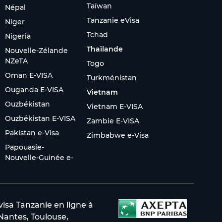
Taïwan
Népal
Tanzanie eVisa
Niger
Tchad
Nigeria
Thaïlande
Nouvelle-Zélande
NZeTA
Togo
Oman E-VISA
Turkménistan
Ouganda E-VISA
Vietnam
Ouzbékistan
Vietnam E-VISA
Ouzbékistan E-VISA
Zambie E-VISA
Pakistan e-Visa
Zimbabwe e-Visa
Papouasie-
Nouvelle-Guinée e-
sa Tanzanie en ligne à
 Nantes, Toulouse,