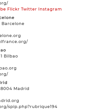
org/
ube
Flickr
Twitter
Instagram
celone
7 Barcelone
elone.org
ulfrance.org/
bao
11 Bilbao
lbao.org
org/
drid
 28004 Madrid
adrid.org
.org/spip.php?rubrique194