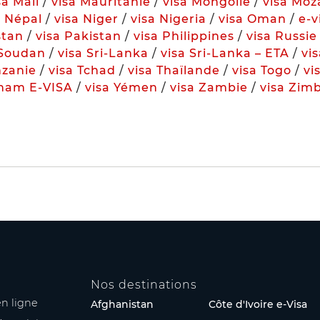
sa Mali
/
visa Mauritanie
/
visa Mongolie
/
visa Mo
a Népal
/
visa Niger
/
visa Nigeria
/
visa Oman
/
e-
stan
/
visa Pakistan
/
visa Philippines
/
visa Russie
 Soudan
/
visa Sri-Lanka
/
visa Sri-Lanka – ETA
/
vis
nzanie
/
visa Tchad
/
visa Thaïlande
/
visa Togo
/
vi
tnam E-VISA
/
visa Yémen
/
visa Zambie
/
visa Zim
Nos destinations
n ligne
Afghanistan
Côte d'Ivoire e-Visa