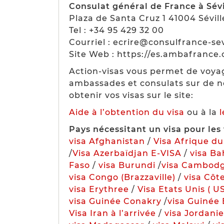
Consulat général de France à Sévi
Plaza de Santa Cruz 1 41004 Sévill
Tel : +34 95 429 32 00
Courriel : ecrire@consulfrance-sev
Site Web : https://es.ambafrance.
Action-visas vous permet de voya
ambassades et consulats sur de n
obtenir vos visas sur le site:
Aide à l’obtention du visa
ou à la
Pays nécessitant un visa pour les 
visa Afghanistan
/
Visa Afrique d
/
Visa Azerbaïdjan E-VISA
/
visa Ba
Faso
/
visa Burundi
/
visa Cambod
visa Congo (Brazzaville)
/
visa Côte
visa Erythree
/
Visa Etats Unis ( U
visa Guinée Conakry
/
visa Guinée 
Visa Iran à l’arrivée
/
visa Jordanie