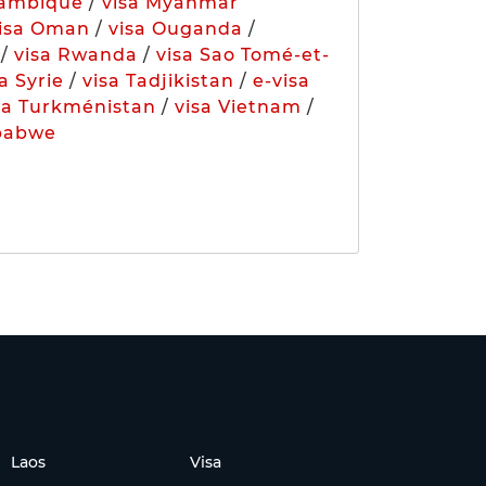
zambique
/
visa Myanmar
visa Oman
/
visa Ouganda
/
/
visa Rwanda
/
visa Sao Tomé-et-
a Syrie
/
visa Tadjikistan
/
e-visa
sa Turkménistan
/
visa Vietnam
/
babwe
Laos
Visa