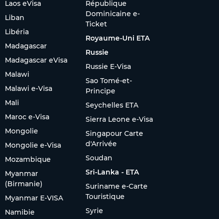
Laos eVisa
République
Dominicaine e-
Liban
Ticket
Libéria
Royaume-Uni ETA
Madagascar
Russie
Madagascar eVisa
Russie E-Visa
Malawi
Sao Tomé-et-
Malawi e-Visa
Principe
Mali
Seychelles ETA
Maroc e-Visa
Sierra Leone e-Visa
Mongolie
Singapour Carte
d'Arrivée
Mongolie e-Visa
Soudan
Mozambique
Sri-Lanka - ETA
Myanmar
(Birmanie)
Suriname e-Carte
Touristique
Myanmar E-VISA
Syrie
Namibie