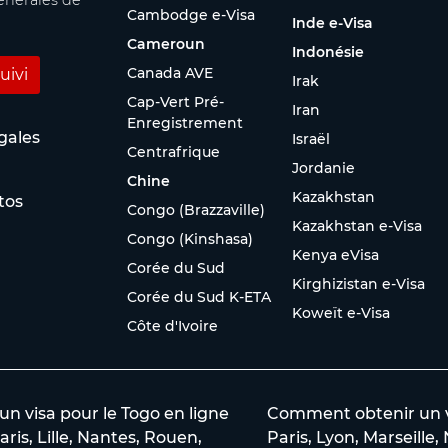
énérales de
Cambodge e-Visa
Inde e-Visa
Cameroun
Indonésie
Canada AVE
uivi
Irak
Cap-Vert Pré-
Iran
Enregistrement
gales
Israël
Centrafrique
Jordanie
Chine
Kazakhstan
tos
Congo (Brazzaville)
Kazakhstan e-Visa
Congo (Kinshasa)
Kenya eVisa
Corée du Sud
Kirghizistan e-Visa
Corée du Sud K-ETA
Koweït e-Visa
Côte d'Ivoire
 visa pour le Togo en ligne
Comment obtenir un vi
aris, Lille, Nantes, Rouen,
Paris, Lyon, Marseille,