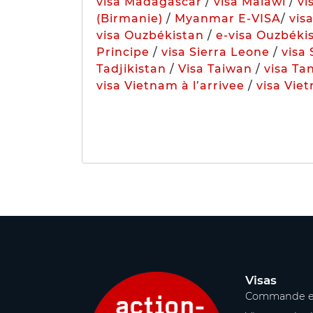
visa Madagascar
/
visa Malawi
/
vi
(Birmanie)
/
Myanmar E-VISA
/
vis
visa Ouzbékistan
/
e-visa Ouzbéki
Principe
/
visa Sierra Leone
/
visa
Tadjikistan
/
Visa Taiwan
/
visa Ta
visa Vietnam à l’arrivee
/
visa Vie
Visas
Commande e