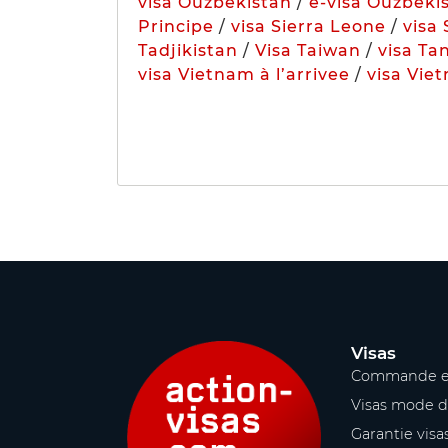
visa Ouzbékistan
/
e-visa Ouzbéki
Principe
/
visa Sierra Leone
/
visa
Tadjikistan
/
Visa Taiwan
/
visa Ta
visa Vietnam à l’arrivee
/
visa Vie
Visas
Commande e
Visas mode d
Garantie visa