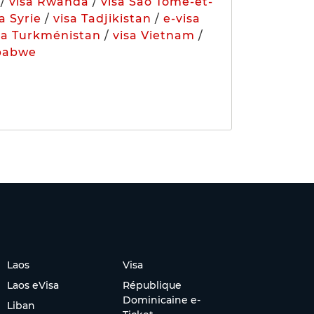
/
visa Rwanda
/
visa Sao Tomé-et-
a Syrie
/
visa Tadjikistan
/
e-visa
sa Turkménistan
/
visa Vietnam
/
babwe
Laos
Visa
Laos eVisa
République
Dominicaine e-
Liban