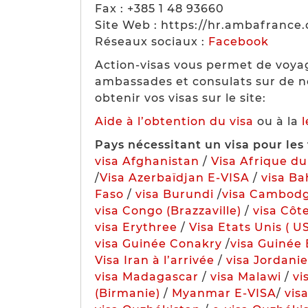
Fax : +385 1 48 93660
Site Web : https://hr.ambafrance.
Réseaux sociaux :
Facebook
Action-visas vous permet de voya
ambassades et consulats sur de n
obtenir vos visas sur le site:
Aide à l’obtention du visa
ou à la
Pays nécessitant un visa pour les 
visa Afghanistan
/
Visa Afrique d
/
Visa Azerbaïdjan E-VISA
/
visa Ba
Faso
/
visa Burundi
/
visa Cambod
visa Congo (Brazzaville)
/
visa Côte
visa Erythree
/
Visa Etats Unis ( U
visa Guinée Conakry
/
visa Guinée 
Visa Iran à l’arrivée
/
visa Jordanie
visa Madagascar
/
visa Malawi
/
vi
(Birmanie)
/
Myanmar E-VISA
/
vis