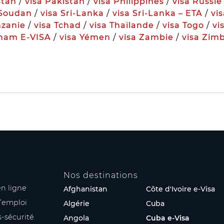
stan
/
visa Pakistan
/
visa Philippines
/
visa Russie
 Soudan
/
visa Sri-Lanka
/
visa Sri-Lanka – ETA
/
vis
nzanie
/
visa Tchad
/
visa Thaïlande
/
visa Togo
/
vi
tnam E-VISA
/
visa Yémen
/
visa Zambie
/
visa Zim
Nos destinations
n ligne
Afghanistan
Côte d'Ivoire e-Visa
’emploi
Algérie
Cuba
s-sécurité
Angola
Cuba e-Visa