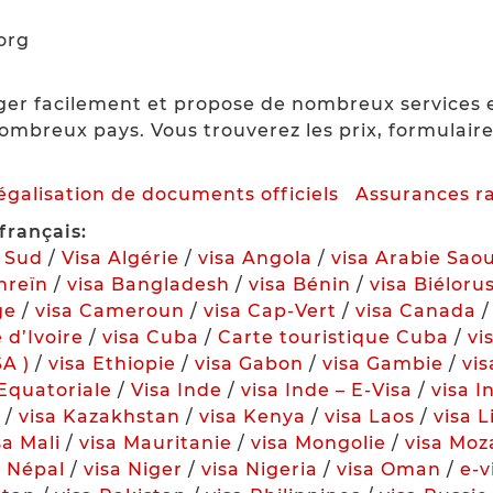
org
ger facilement et propose de nombreux services e
ombreux pays. Vous trouverez les prix, formulai
légalisation de documents officiels
Assurances r
français:
u Sud
/
Visa Algérie
/
visa Angola
/
visa Arabie Sao
hreïn
/
visa Bangladesh
/
visa Bénin
/
visa Biéloru
ge
/
visa Cameroun
/
visa Cap-Vert
/
visa Canada
 d’Ivoire
/
visa Cuba
/
Carte touristique Cuba
/
vi
SA )
/
visa Ethiopie
/
visa Gabon
/
visa Gambie
/
vi
Equatoriale
/
Visa Inde
/
visa Inde – E-Visa
/
visa I
/
visa Kazakhstan
/
visa Kenya
/
visa Laos
/
visa 
sa Mali
/
visa Mauritanie
/
visa Mongolie
/
visa Mo
a Népal
/
visa Niger
/
visa Nigeria
/
visa Oman
/
e-