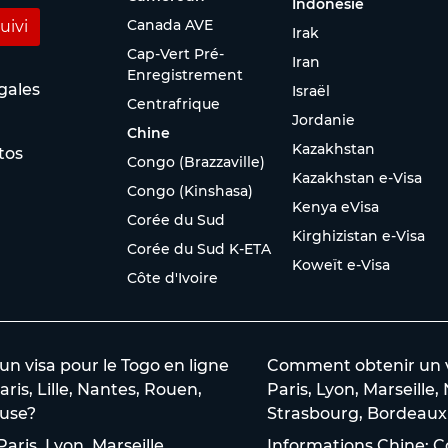
Indonésie
Canada AVE
uivi
Irak
Cap-Vert Pré-
Iran
Enregistrement
gales
Israël
Centrafrique
Jordanie
Chine
Kazakhstan
tos
Congo (Brazzaville)
Kazakhstan e-Visa
Congo (Kinshasa)
Kenya eVisa
Corée du Sud
Kirghizistan e-Visa
Corée du Sud K-ETA
Koweït e-Visa
Côte d'Ivoire
 visa pour le Togo en ligne
Comment obtenir un vi
aris, Lille, Nantes, Rouen,
Paris, Lyon, Marseille,
use?
Strasbourg, Bordeaux 
aris, Lyon, Marseille,
Informations Chine: C