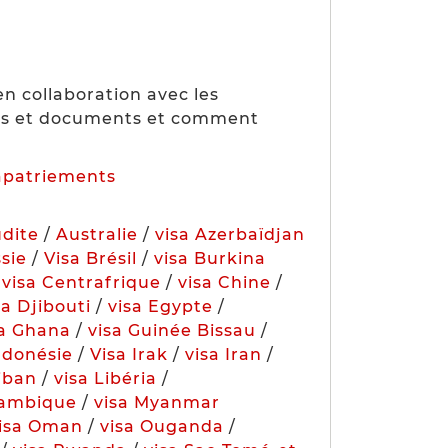
n collaboration avec les
res et documents et comment
apatriements
udite
/
Australie
/
visa Azerbaïdjan
ssie
/
Visa Brésil
/
visa Burkina
/
visa Centrafrique
/
visa Chine
/
sa Djibouti
/
visa Egypte
/
sa Ghana
/
visa Guinée Bissau
/
ndonésie
/
Visa Irak
/
visa Iran
/
Liban
/
visa Libéria
/
zambique
/
visa Myanmar
visa Oman
/
visa Ouganda
/