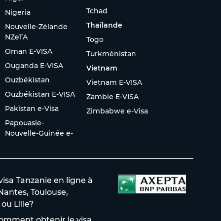
Tchad
Nigeria
Thaïlande
Nouvelle-Zélande
NZeTA
Togo
Oman E-VISA
Turkménistan
Ouganda E-VISA
Vietnam
Ouzbékistan
Vietnam E-VISA
Ouzbékistan E-VISA
Zambie E-VISA
Pakistan e-Visa
Zimbabwe e-Visa
Papouasie-
Nouvelle-Guinée e-
sa Tanzanie en ligne à
 Nantes, Toulouse,
ou Lille?
omment obtenir le visa