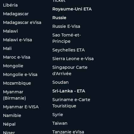
Ticket
Libéria
Royaume-Uni ETA
Madagascar
Russie
Madagascar eVisa
Russie E-Visa
Malawi
Sao Tomé-et-
Malawi e-Visa
Principe
Mali
Seychelles ETA
Maroc e-Visa
Sierra Leone e-Visa
Mongolie
Singapour Carte
d'Arrivée
Mongolie e-Visa
Soudan
Mozambique
Sri-Lanka - ETA
Myanmar
(Birmanie)
Suriname e-Carte
Touristique
Myanmar E-VISA
Syrie
Namibie
Taïwan
Népal
Tanzanie eVisa
Niger