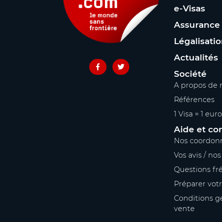
e-Visas
Assurance
Légalisati
Actualités
Société
A propos de 
Références
1 Visa = 1 euro
Aide et co
Nos coordon
Vos avis / no
Questions fr
Préparer vot
Conditions g
vente