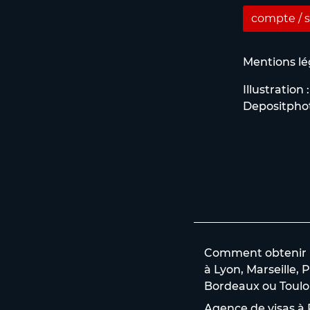
compte / s
Mentions lé
Illustration :
Depositpho
Comment obtenir un
à Lyon, Marseille, P
Bordeaux ou Toulo
Agence de visas à P