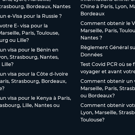
 Strasbourg, Bordeaux, Nantes
Chine à Paris, Lyon, M
Bordeaux
n e-Visa pour la Russie ?
Comment obtenir le V
tre E- visa pour la
Marseille, Paris, Toulo
arseille, Paris, Toulouse,
Nantes ?
rg ou Lille?
Règlement Général sur
n visa pour le Bénin en
Données
Lyon, Strasbourg, Nantes,
Lille?
Test Covid PCR où se f
voyager et avant votr
 visa pour la Côte d-Ivoire
Paris, Strasbourg, Bordeaux,
Comment obtenir un v
e?
Marseille, Paris, Stra
ou Bordeaux?
 visa pour le Kenya à Paris,
rasbourg, Lille, Nantes ou
Comment obtenir votre
Lyon, Marseille, Stras
Toulouse?