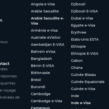
Angola e-Visa
Djibouti
Arabie Saoudite
Djibouti E-VISA
Arabie Saoudite e-
Dubaï e-Visa
on
Visa
Egypte e-Visa
Arménie e-Visa
Erythree
Australie eVisitor
Etats-Unis ESTA
nous
Azerbaïdjan E-VISA
Ethiopie
Bahreïn eVisa
Ethiopie E-VISA
Bangladesh
Gabon
ntact
Bénin E-VISA
Ghana
nées
Biélorussie
Guinée Bissau
s réponses
Brésil
Guinée Equatoriale
équentes
Burundi
Guinée e-Visa
re voyage
Cambodge
Inde
énérales de
Cambodge e-Visa
Inde e-Visa
Cameroun