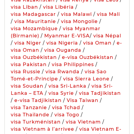
visa Liban
/
visa Libéria
/
visa Madagascar
/
visa Malawi
/
visa Mali
/
visa Mauritanie
/
visa Mongolie
/
visa Mozambique
/
visa Myanmar
(Birmanie)
/
Myanmar E-VISA
/
visa Népal
/
visa Niger
/
visa Nigeria
/
visa Oman
/
e-
visa Oman
/
visa Ouganda
/
visa Ouzbékistan
/
e-visa Ouzbékistan
/
visa Pakistan
/
visa Philippines
/
visa Russie
/
visa Rwanda
/
visa Sao
Tomé-et-Principe
/
visa Sierra Leone
/
visa Soudan
/
visa Sri-Lanka
/
visa Sri-
Lanka – ETA
/
visa Syrie
/
visa Tadjikistan
/
e-visa Tadjikistan
/
Visa Taiwan
/
visa Tanzanie
/
visa Tchad
/
visa Thaïlande
/
visa Togo
/
visa Turkménistan
/
visa Vietnam
/
visa Vietnam à l’arrivee
/
visa Vietnam E-