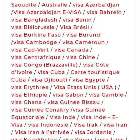
Saoudite
/
Australie
/
visa Azerbaïdjan
/
Visa Azerbaïdjan E-VISA
/
visa Bahreïn
/
visa Bangladesh
/
visa Bénin
/
visa Biélorussie
/
Visa Brésil
/
visa Burkina Faso
/
visa Burundi
/
visa Cambodge
/
visa Cameroun
/
visa Cap-Vert
/
visa Canada
/
visa Centrafrique
/
visa Chine
/
visa Congo (Brazzaville)
/
visa Côte
d’Ivoire
/
visa Cuba
/
Carte touristique
Cuba
/
visa Djibouti
/
visa Egypte
/
visa Erythree
/
Visa Etats Unis ( USA )
/
visa Ethiopie
/
visa Gabon
/
visa Gambie
/
visa Ghana
/
visa Guinée Bissau
/
visa Guinée Conakry
/
visa Guinée
Equatoriale
/
Visa Inde
/
visa Inde – E-
Visa
/
visa Indonésie
/
Visa Irak
/
visa Iran
/
Visa Iran à l’arrivée
/
visa Jordanie
/
visa Kazakhstan
/
visa Kenya
/
visa Laos
/