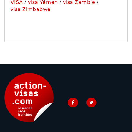
VISA
/
visa Yémen
/
visa Zambie
/
visa Zimbabwe