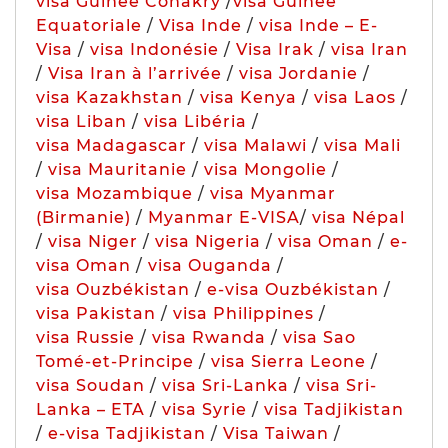
visa Guinée Conakry
/
visa Guinée
Equatoriale
/
Visa Inde
/
visa Inde – E-
Visa
/
visa Indonésie
/
Visa Irak
/
visa Iran
/
Visa Iran à l’arrivée
/
visa Jordanie
/
visa Kazakhstan
/
visa Kenya
/
visa Laos
/
visa Liban
/
visa Libéria
/
visa Madagascar
/
visa Malawi
/
visa Mali
/
visa Mauritanie
/
visa Mongolie
/
visa Mozambique
/
visa Myanmar
(Birmanie)
/
Myanmar E-VISA
/
visa Népal
/
visa Niger
/
visa Nigeria
/
visa Oman
/
e-
visa Oman
/
visa Ouganda
/
visa Ouzbékistan
/
e-visa Ouzbékistan
/
visa Pakistan
/
visa Philippines
/
visa Russie
/
visa Rwanda
/
visa Sao
Tomé-et-Principe
/
visa Sierra Leone
/
visa Soudan
/
visa Sri-Lanka
/
visa Sri-
Lanka – ETA
/
visa Syrie
/
visa Tadjikistan
/
e-visa Tadjikistan
/
Visa Taiwan
/