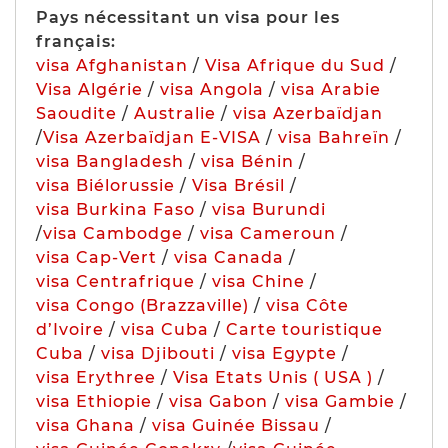
Pays nécessitant un visa pour les
français:
visa Afghanistan
/
Visa Afrique du Sud
/
Visa Algérie
/
visa Angola
/
visa Arabie
Saoudite
/
Australie
/
visa Azerbaïdjan
/
Visa Azerbaïdjan E-VISA
/
visa Bahreïn
/
visa Bangladesh
/
visa Bénin
/
visa Biélorussie
/
Visa Brésil
/
visa Burkina Faso
/
visa Burundi
/
visa Cambodge
/
visa Cameroun
/
visa Cap-Vert
/
visa Canada
/
visa Centrafrique
/
visa Chine
/
visa Congo (Brazzaville)
/
visa Côte
d’Ivoire
/
visa Cuba
/
Carte touristique
Cuba
/
visa Djibouti
/
visa Egypte
/
visa Erythree
/
Visa Etats Unis ( USA )
/
visa Ethiopie
/
visa Gabon
/
visa Gambie
/
visa Ghana
/
visa Guinée Bissau
/