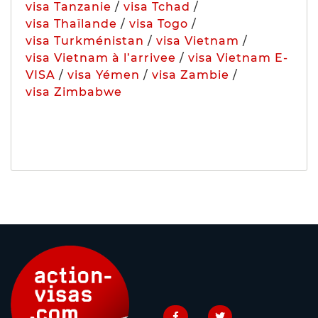
visa Tanzanie
/
visa Tchad
/
visa Thaïlande
/
visa Togo
/
visa Turkménistan
/
visa Vietnam
/
visa Vietnam à l’arrivee
/
visa Vietnam E-
VISA
/
visa Yémen
/
visa Zambie
/
visa Zimbabwe