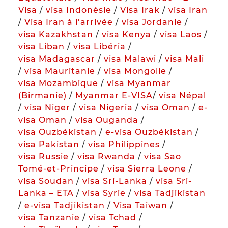
Visa
/
visa Indonésie
/
Visa Irak
/
visa Iran
/
Visa Iran à l’arrivée
/
visa Jordanie
/
visa Kazakhstan
/
visa Kenya
/
visa Laos
/
visa Liban
/
visa Libéria
/
visa Madagascar
/
visa Malawi
/
visa Mali
/
visa Mauritanie
/
visa Mongolie
/
visa Mozambique
/
visa Myanmar
(Birmanie)
/
Myanmar E-VISA
/
visa Népal
/
visa Niger
/
visa Nigeria
/
visa Oman
/
e-
visa Oman
/
visa Ouganda
/
visa Ouzbékistan
/
e-visa Ouzbékistan
/
visa Pakistan
/
visa Philippines
/
visa Russie
/
visa Rwanda
/
visa Sao
Tomé-et-Principe
/
visa Sierra Leone
/
visa Soudan
/
visa Sri-Lanka
/
visa Sri-
Lanka – ETA
/
visa Syrie
/
visa Tadjikistan
/
e-visa Tadjikistan
/
Visa Taiwan
/
visa Tanzanie
/
visa Tchad
/