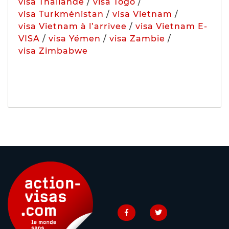
visa Thaïlande
/
visa Togo
/
visa Turkménistan
/
visa Vietnam
/
visa Vietnam à l’arrivee
/
visa Vietnam E-
VISA
/
visa Yémen
/
visa Zambie
/
visa Zimbabwe