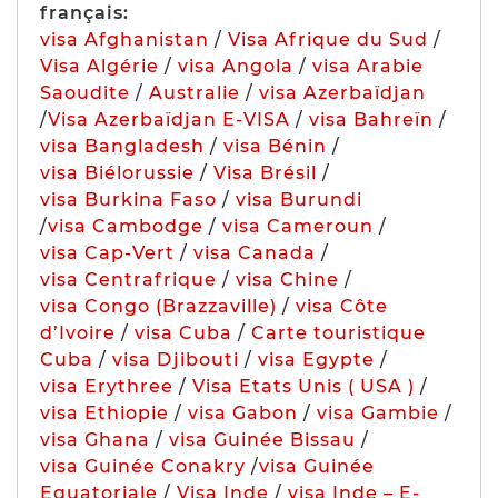
français:
visa Afghanistan
/
Visa Afrique du Sud
/
Visa Algérie
/
visa Angola
/
visa Arabie
Saoudite
/
Australie
/
visa Azerbaïdjan
/
Visa Azerbaïdjan E-VISA
/
visa Bahreïn
/
visa Bangladesh
/
visa Bénin
/
visa Biélorussie
/
Visa Brésil
/
visa Burkina Faso
/
visa Burundi
/
visa Cambodge
/
visa Cameroun
/
visa Cap-Vert
/
visa Canada
/
visa Centrafrique
/
visa Chine
/
visa Congo (Brazzaville)
/
visa Côte
d’Ivoire
/
visa Cuba
/
Carte touristique
Cuba
/
visa Djibouti
/
visa Egypte
/
visa Erythree
/
Visa Etats Unis ( USA )
/
visa Ethiopie
/
visa Gabon
/
visa Gambie
/
visa Ghana
/
visa Guinée Bissau
/
visa Guinée Conakry
/
visa Guinée
Equatoriale
/
Visa Inde
/
visa Inde – E-