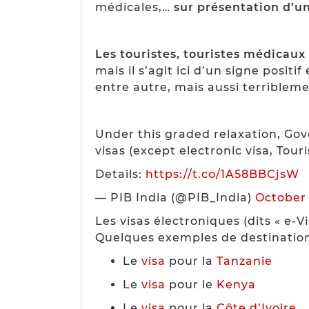
médicales,…
sur présentation d’un
Les touristes, touristes médicaux
mais il s’agit ici d’un signe posit
entre autre, mais aussi terrible
Under this graded relaxation, Gov
visas (except electronic visa, Touri
Details:
https://t.co/1A58BBCjsW
— PIB India (@PIB_India)
October 
Les visas électroniques (dits « e-V
Quelques exemples de destination
Le
visa
pour la
Tanzanie
Le
visa
pour le
Kenya
Le
visa
pour la
Côte d’Ivoire