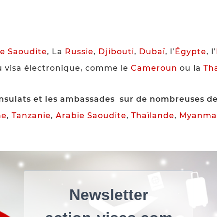
ie
Saoudite
, La
Russie
,
Djibouti
,
Dubaï
, l’
Égypte
, l’
u visa électronique, comme le
Cameroun
ou la
Th
onsulats et les ambassades sur de nombreuses des
ne
,
Tanzanie
,
Arabie Saoudite
,
Thaïlande
,
Myanma