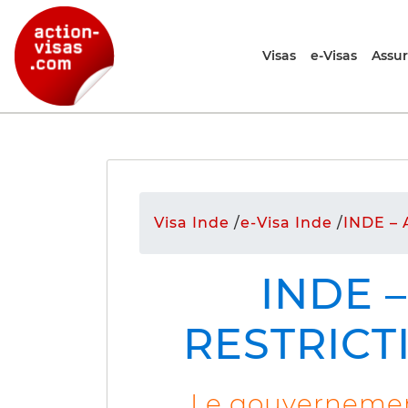
Visas
e-Visas
Assu
Visa Inde
/
e-Visa Inde
/
INDE – 
INDE 
RESTRICT
Le gouvernement 