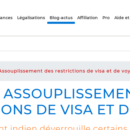
rances
Légalisations
Blog-actus
Affiliation
Pro
Aide et
Assouplissement des restrictions de visa et de vo
– ASSOUPLISSEME
IONS DE VISA ET 
indien déverrouille certains 