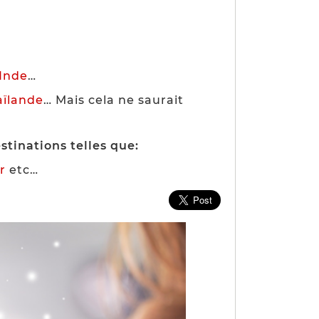
Inde
…
aïlande
… Mais cela ne saurait
tinations telles que:
r
etc…