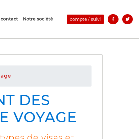
 contact
Notre société
compte / suivi
yage
NT DES
DE VOYAGE
types de visas et