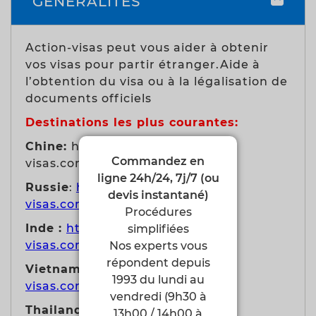
GENERALITES
Action-visas peut vous aider à obtenir
vos visas pour partir étranger.Aide à
l’obtention du visa ou à la légalisation de
documents officiels
Destinations les plus courantes:
Chine:
https://www.action-
Commandez en
visas.com/visa/Chine
ligne 24h/24, 7j/7 (ou
Russie
:
https://www.action-
devis instantané)
visas.com/visa/Russie
Procédures
Inde :
https://www.action-
simplifiées
visas.com/visa/Inde
Nos experts vous
répondent depuis
Vietnam:
https://www.action-
1993 du lundi au
visas.com/visa/Vietnam
vendredi (9h30 à
Thailande:
https://www.action-
13h00 / 14h00 à