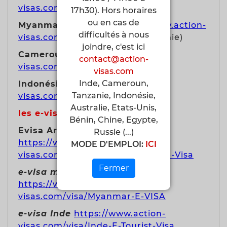
visas.com/visa/Thailande
17h30). Hors horaires
ou en cas de
Myanmar-Birmanie:
https://www.action-
difficultés à nous
visas.com/visa/Myanmar-
(Birmanie)
joindre, c'est ici
Cameroun :
https://www.action-
contact@action-
visas.com/visa/Cameroun
visas.com
Inde, Cameroun,
Indonésie:
https://www.action-
Tanzanie, Indonésie,
visas.com/visa/Indonesie
Australie, Etats-Unis,
les e-visas
Bénin, Chine, Egypte,
Evisa Arabie Saoudite :
Russie (...)
https://www.action-
MODE D'EMPLOI:
ICI
visas.com/visa/Arabie-Saoudite-e-Visa
Fermer
e-visa myanmar Birmanie
https://www.action-
visas.com/visa/Myanmar-E-VISA
e-visa Inde
https://www.action-
visas.com/visa/Inde-E-Tourist-Visa