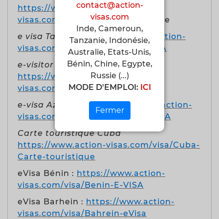
contact@action-
https://www.action-
visas.com
visas.com/visa/Vietnam-a-l
'arrivee
Inde, Cameroun,
e visa Tadjikistan
https://www.action-
Tanzanie, Indonésie,
visas.com/visa/Tadjikistan-E-VISA
Australie, Etats-Unis,
Bénin, Chine, Egypte,
e-visitor ETA Australie
Russie (...)
https://www.action-
MODE D'EMPLOI:
ICI
visas.com/visa/Australie-ETA
e-visa Azerbaidjan
https://www.action-
Fermer
visas.com/visa/Azerbaidjan-E-VISA
Carte touristique Cuba
https://www.action-visas.com/visa/Cuba-
Carte-touristique
eVisa Bénin :
https://www.action-
visas.com/visa/Benin-E-VISA
eVisa Barhein :
https://www.action-
visas.com/visa/Bahrein-eVisa