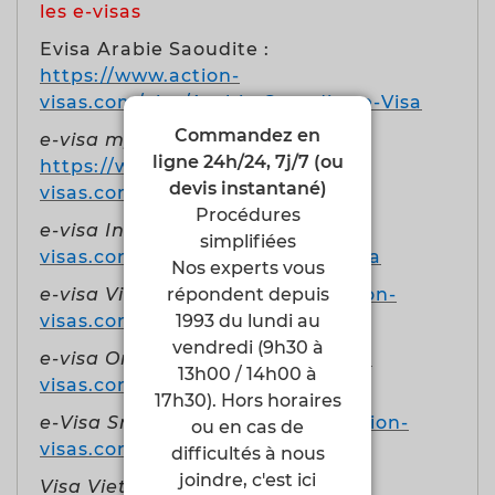
les e-visas
Evisa Arabie Saoudite :
https://www.action-
visas.com/visa/Arabie-Saoudite-e-Visa
Commandez en
e-visa myanmar Birmanie
ligne 24h/24, 7j/7 (ou
https://www.action-
devis instantané)
visas.com/visa/Myanmar-E-VISA
Procédures
e-visa Inde
https://www.action-
simplifiées
visas.com/visa/Inde-E-Tourist-Visa
Nos experts vous
répondent depuis
e-visa Vietnam
https://www.action-
1993 du lundi au
visas.com/visa/Vietnam-E-VISA
vendredi (9h30 à
e-visa Oman
https://www.action-
13h00 / 14h00 à
visas.com/visa/Oman-E-VISA
17h30). Hors horaires
e-Visa Sri Lanka
https://www.action-
ou en cas de
visas.com/visa/Sri-Lanka-ETA
difficultés à nous
joindre, c'est ici
Visa Vietnam à l'arrivée