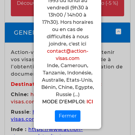
1993 du lundi au
Découvrir les forfaits eSIM SimWeGo (-5 %)
vendredi (9h30 à
13h00 / 14h00 à
17h30). Hors horaires
ou en cas de
GENERALITES
difficultés à nous
joindre, c'est ici
contact@action-
Action-visas peut vous aider à obtenir
visas.com
vos visas pour partir étranger.Aide à
Inde, Cameroun,
l’obtention du visa ou à la légalisation de
Tanzanie, Indonésie,
documents officiels
Australie, Etats-Unis,
Destinations les plus courantes:
Bénin, Chine, Egypte,
Chine:
https://www.action-
Russie (...)
visas.com/visa/Chine
MODE D'EMPLOI:
ICI
Russie
:
https://www.action-
Fermer
visas.com/visa/Russie
Inde :
https://www.action-