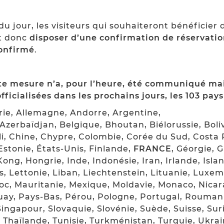
jour, les visiteurs qui souhaiteront bénéficier 
nt donc
disposer d’une confirmation de réservatio
confirmé
.
te mesure n’a, pour l’heure, été communiqué mais
officialisées dans les prochains jours, les 103 pay
rie, Allemagne, Andorre, Argentine,
Azerbaïdjan, Belgique, Bhoutan, Biélorussie, Boliv
li, Chine, Chypre, Colombie, Corée du Sud, Costa
stonie, États-Unis, Finlande,
FRANCE
, Géorgie, 
g, Hongrie, Inde, Indonésie, Iran, Irlande, Island
s, Lettonie, Liban, Liechtenstein, Lituanie, Lux
roc, Mauritanie, Mexique, Moldavie, Monaco, Nica
y, Pays-Bas, Pérou, Pologne, Portugal, Roumanie
 Singapour, Slovaquie, Slovénie, Suède, Suisse, Su
, Thaïlande, Tunisie, Turkménistan, Turquie, Ukra