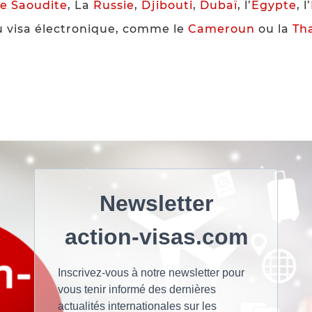
ie
Saoudite
, La
Russie
,
Djibouti
,
Dubaï
, l’
Égypte
, l’
u visa électronique, comme le
Cameroun
ou la
Th