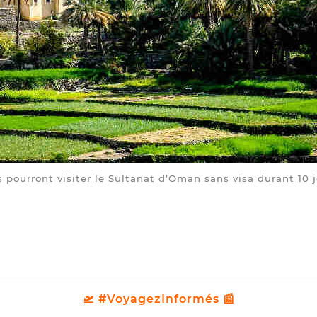
 pourront visiter le Sultanat d’Oman sans visa durant 10 j
🛫 #
VoyagezInformés
📰