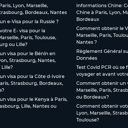
aris, Lyon, Marseille,
Informations Chine: C
 Strasbourg, Bordeaux, Nantes
Chine à Paris, Lyon, M
Bordeaux
n e-Visa pour la Russie ?
Comment obtenir le V
tre E- visa pour la
Marseille, Paris, Toulo
arseille, Paris, Toulouse,
Nantes ?
rg ou Lille?
Règlement Général sur
n visa pour le Bénin en
Données
Lyon, Strasbourg, Nantes,
Lille?
Test Covid PCR où se f
voyager et avant votr
 visa pour la Côte d-Ivoire
Paris, Strasbourg, Bordeaux,
Comment obtenir un v
e?
Marseille, Paris, Stra
ou Bordeaux?
 visa pour le Kenya à Paris,
rasbourg, Lille, Nantes ou
Comment obtenir votre
Lyon, Marseille, Stras
Toulouse?