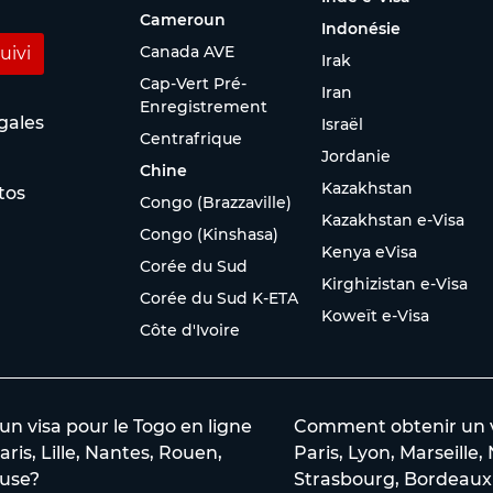
Cameroun
Indonésie
Canada AVE
uivi
Irak
Cap-Vert Pré-
Iran
Enregistrement
gales
Israël
Centrafrique
Jordanie
Chine
Kazakhstan
tos
Congo (Brazzaville)
Kazakhstan e-Visa
Congo (Kinshasa)
Kenya eVisa
Corée du Sud
Kirghizistan e-Visa
Corée du Sud K-ETA
Koweït e-Visa
Côte d'Ivoire
 visa pour le Togo en ligne
Comment obtenir un vi
aris, Lille, Nantes, Rouen,
Paris, Lyon, Marseille,
use?
Strasbourg, Bordeaux 