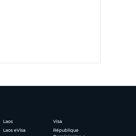
Laos
Visa
Laos eVisa
République