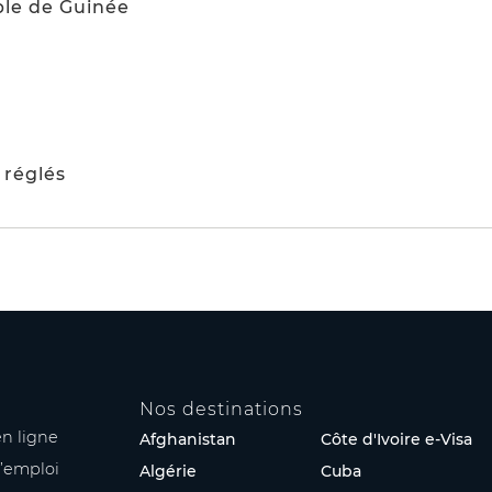
ble de Guinée
 réglés
Nos destinations
n ligne
Afghanistan
Côte d'Ivoire e-Visa
’emploi
Algérie
Cuba