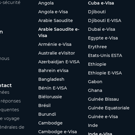
s-sécurité
Angola
Cuba e-Visa
Angola e-Visa
Djibouti
Arabie Saoudite
Djibouti E-VISA
Arabie Saoudite e-
Dubaï e-Visa
on
Visa
Egypte e-Visa
Arménie e-Visa
Erythree
Australie eVisitor
Etats-Unis ESTA
nous
Azerbaïdjan E-VISA
Ethiopie
Bahreïn eVisa
Ethiopie E-VISA
Bangladesh
Gabon
ntact
Bénin E-VISA
Ghana
nées
Biélorussie
Guinée Bissau
s réponses
Brésil
Guinée Equatoriale
équentes
Burundi
Guinée e-Visa
re voyage
Cambodge
Inde
énérales de
Cambodge e-Visa
Inde e-Visa