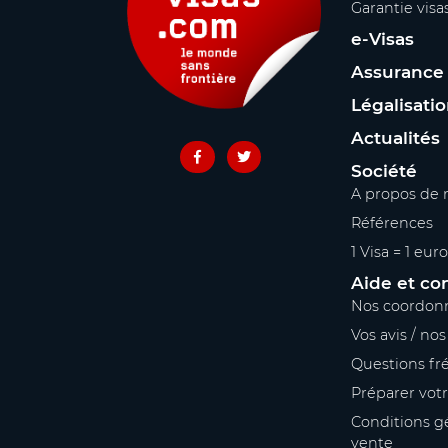
Garantie visa
e-Visas
Assurance
Légalisati
Actualités
Société
A propos de 
Références
1 Visa = 1 euro
Aide et co
Nos coordon
Vos avis / no
Questions fr
Préparer vot
Conditions g
vente