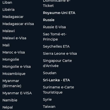
Dominicaine e-
Liban
Ticket
Libéria
Royaume-Uni ETA
Madagascar
Russie
Madagascar eVisa
Russie E-Visa
Malawi
Sao Tomé-et-
Malawi e-Visa
Principe
Mali
Seychelles ETA
Maroc e-Visa
Sierra Leone e-Visa
Mongolie
Singapour Carte
d'Arrivée
Mongolie e-Visa
Soudan
Mozambique
Sri-Lanka - ETA
Myanmar
(Birmanie)
Suriname e-Carte
Touristique
Myanmar E-VISA
Syrie
Namibie
Taïwan
Népal