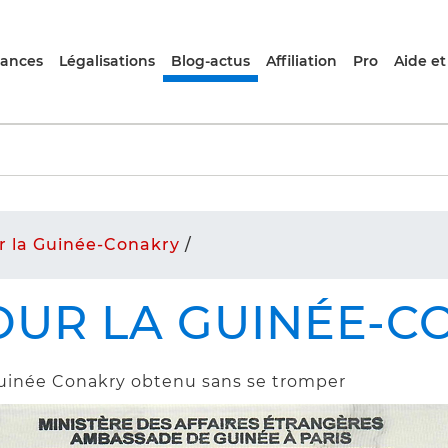
rances
Légalisations
Blog-actus
Affiliation
Pro
Aide et
r la Guinée-Conakry
/
OUR LA GUINÉE-
a Guinée Conakry obtenu sans se tromper