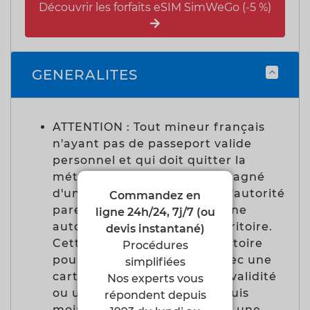
Découvrir les forfaits eSIM SimWeGo (-5 %)
GENERALITES
ATTENTION : Tout mineur français
n'ayant pas de passeport valide
personnel et qui doit quitter la
métropole sans être accompagné
d'une personne titulaire de l'autorité
Commandez en
parentale doit être muni d'une
ligne 24h/24, 7j/7 (ou
autorisation de sortie du territoire.
devis instantané)
Cette autorisation est obligatoire
Procédures
pour franchir la frontière avec une
simplifiées
carte d'identité en cours de validité
Nos experts vous
ou un passeport périmé depuis
répondent depuis
moins de 5 ans. Pour obtenir une