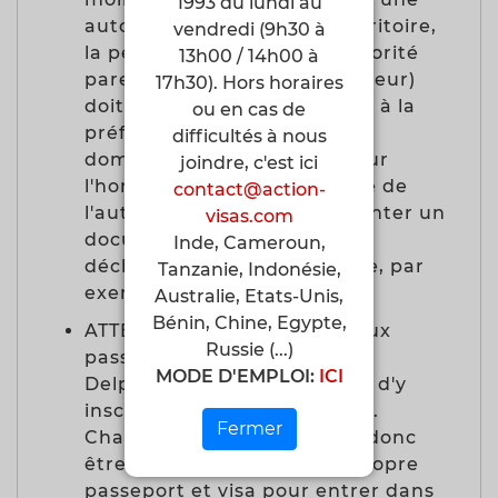
1993 du lundi au
autorisation de sortie de territoire,
vendredi (9h30 à
la personne qui détient l'autorité
13h00 / 14h00 à
parentale (père, mère ou tuteur)
17h30). Hors horaires
doit s'adresser à la mairie ou à la
ou en cas de
préfecture dont dépend son
difficultés à nous
domicile. Elle doit certifier sur
joindre, c'est ici
l'honneur qu'elle est titulaire de
contact@action-
l'autorité parentale et présenter un
visas.com
document à l'appui de sa
Inde, Cameroun,
déclaration (décision du juge, par
Tanzanie, Indonésie,
exemple).
Australie, Etats-Unis,
Bénin, Chine, Egypte,
ATTENTION: tous les nouveaux
Russie (...)
passeports français de type
MODE D'EMPLOI:
ICI
Delphine ne permettent pas d'y
inscrire des enfants mineurs.
Fermer
Chaque enfant mineur doit donc
être en possession de son propre
passeport et visa pour entrer dans