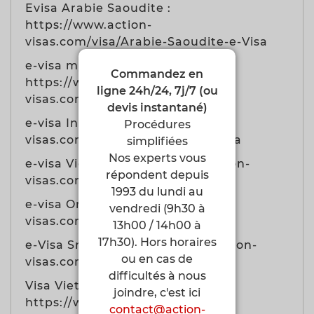
Evisa Arabie Saoudite :
https://www.action-
visas.com/visa/Arabie-Saoudite-e-Visa
e-visa myanmar Birmanie
Commandez en
https://www.action-
ligne 24h/24, 7j/7 (ou
visas.com/visa/Myanmar-E-VISA
devis instantané)
e-visa Inde https://www.action-
Procédures
visas.com/visa/Inde-E-Tourist-Visa
simplifiées
Nos experts vous
e-visa Vietnam https://www.action-
répondent depuis
visas.com/visa/Vietnam-E-VISA
1993 du lundi au
e-visa Oman https://www.action-
vendredi (9h30 à
visas.com/visa/Oman-E-VISA
13h00 / 14h00 à
17h30). Hors horaires
e-Visa Sri Lanka https://www.action-
ou en cas de
visas.com/visa/Sri-Lanka-ETA
difficultés à nous
Visa Vietnam à l'arrivée
joindre, c'est ici
https://www.action-
contact@action-