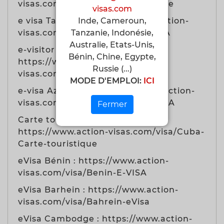
visas.com/visa/Vietnam-a-l'arrivee
visas.com
e visa Tadjikistan https://www.action-
Inde, Cameroun,
visas.com/visa/Tadjikistan-E-VISA
Tanzanie, Indonésie,
Australie, Etats-Unis,
e-visitor ETA Australie
Bénin, Chine, Egypte,
https://www.action-
Russie (...)
visas.com/visa/Australie-ETA
MODE D'EMPLOI:
ICI
e-visa Azerbaidjan https://www.action-
visas.com/visa/Azerbaidjan-E-VISA
Fermer
Carte touristique Cuba
https://www.action-visas.com/visa/Cuba-
Carte-touristique
eVisa Bénin : https://www.action-
visas.com/visa/Benin-E-VISA
eVisa Barhein : https://www.action-
visas.com/visa/Bahrein-eVisa
eVisa Cambodge : https://www.action-