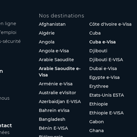
Nos destinations
n ligne
Afghanistan
Côte d'Ivoire e-Visa
’emploi
Algérie
Cuba
s-sécurité
Angola
Cuba e-Visa
Angola e-Visa
Djibouti
Arabie Saoudite
Djibouti E-VISA
Arabie Saoudite e-
Dubaï e-Visa
on
Visa
Egypte e-Visa
Arménie e-Visa
Erythree
Australie eVisitor
Etats-Unis ESTA
nous
Azerbaïdjan E-VISA
Ethiopie
Bahreïn eVisa
Ethiopie E-VISA
Bangladesh
Gabon
ntact
Bénin E-VISA
Ghana
nées