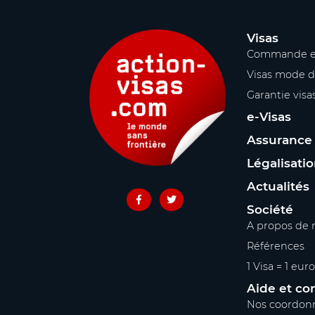
Visas
Commande e
Visas mode d
Garantie visa
e-Visas
Assurance
Légalisati
Actualités
Société
A propos de 
Références
1 Visa = 1 euro
Aide et co
Nos coordon