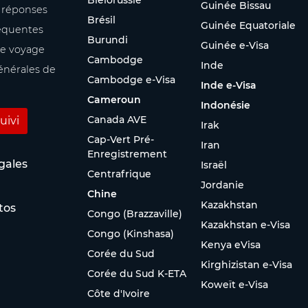
Biélorussie
Guinée Bissau
s réponses
Brésil
Guinée Equatoriale
équentes
Burundi
Guinée e-Visa
re voyage
Cambodge
Inde
énérales de
Cambodge e-Visa
Inde e-Visa
Cameroun
Indonésie
Canada AVE
uivi
Irak
Cap-Vert Pré-
Iran
Enregistrement
gales
Israël
Centrafrique
Jordanie
Chine
Kazakhstan
tos
Congo (Brazzaville)
Kazakhstan e-Visa
Congo (Kinshasa)
Kenya eVisa
Corée du Sud
Kirghizistan e-Visa
Corée du Sud K-ETA
Koweït e-Visa
Côte d'Ivoire