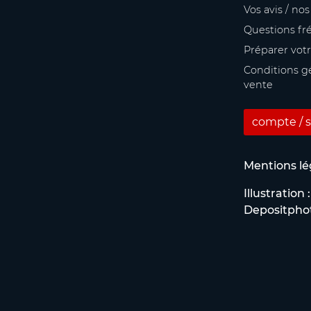
Vos avis / no
Questions fr
Préparer vot
Conditions g
vente
compte / s
Mentions lé
Illustration :
Depositpho