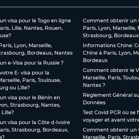
 visa pour le Togo en ligne
Comment obtenir un vi
aris, Lille, Nantes, Rouen,
Paris, Lyon, Marseille,
use?
Strasbourg, Bordeaux 
aris, Lyon, Marseille,
Informations Chine: C
 Strasbourg, Bordeaux, Nantes
Chine à Paris, Lyon, M
Bordeaux
n e-Visa pour la Russie ?
Comment obtenir le V
tre E- visa pour la
Marseille, Paris, Toulo
arseille, Paris, Toulouse,
Nantes ?
rg ou Lille?
Règlement Général sur
n visa pour le Bénin en
Données
Lyon, Strasbourg, Nantes,
Lille?
Test Covid PCR où se f
voyager et avant votr
 visa pour la Côte d-Ivoire
Paris, Strasbourg, Bordeaux,
Comment obtenir un v
e?
Marseille, Paris, Stra