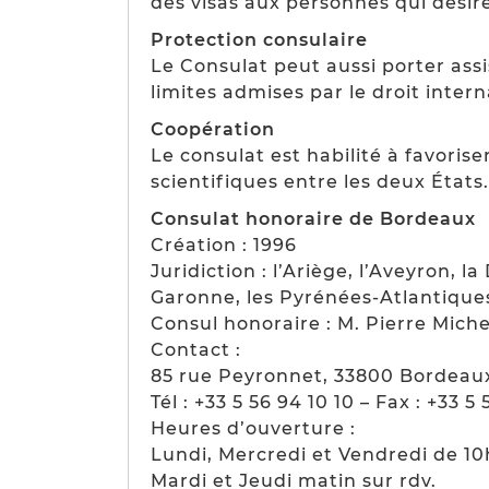
des visas aux personnes qui désir
Protection consulaire
Le Consulat peut aussi porter assis
limites admises par le droit intern
Coopération
Le consulat est habilité à favori
scientifiques entre les deux États.
Consulat honoraire de Bordeaux
Création : 1996
Juridiction : l’Ariège, l’Aveyron, l
Garonne, les Pyrénées-Atlantiques
Consul honoraire : M. Pierre Mich
Contact :
85 rue Peyronnet, 33800 Bordeau
Tél : +33 5 56 94 10 10 – Fax : +33 5
Heures d’ouverture :
Lundi, Mercredi et Vendredi de 10
Mardi et Jeudi matin sur rdv.