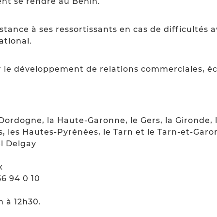
ent se rendre au Bénin.
tance à ses ressortissants en cas de difficultés a
ational.
ser le développement de relations commerciales, é
a Dordogne, la Haute-Garonne, le Gers, la Gironde, l
, les Hautes-Pyrénées, le Tarn et le Tarn-et-Garo
el Delgay
x
 56 94 0 10
h à 12h30.