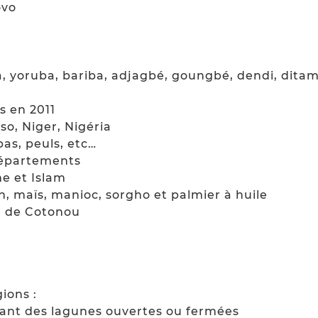
ovo
, yoruba, bariba, adjagbé, goungbé, dendi, ditam
s en 2011
so, Niger, Nigéria
as, peuls, etc…
 départements
me et Islam
n, maïs, manioc, sorgho et palmier à huile
on de Cotonou
ions :
dant des lagunes ouvertes ou fermées