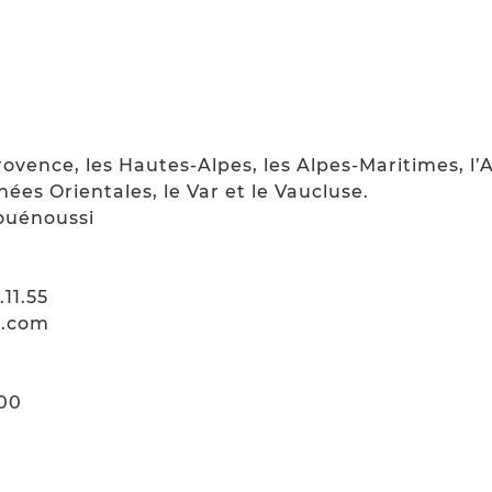
rovence, les Hautes-Alpes, les Alpes-Maritimes, l
énées Orientales, le Var et le Vaucluse.
ouénoussi
.11.55
i.com
h00